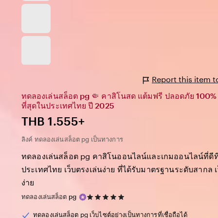
Report this item 
ทดลองเล่นสล็อต pg 🤏 คาสิโนสด แต้มฟรี ปลอดภัย 100% เ
ที่สุดในประเทศไทย ปี 2025
Price:
THB 1.555+
ลิงค์ ทดลองเล่นสล็อต pg เป็นทางการ
ทดลองเล่นสล็อต pg คาสิโนออนไลน์และเกมออนไลน์ที่ดีที่
ประเทศไทย เว็บตรงเล่นง่าย ที่ได้รับมาตรฐานระดับสากล 
ง่าย
5
ทดลองเล่นสล็อต pg
out
of
ทดลองเล่นสล็อต pg เว็บไซต์อย่างเป็นทางการที่เชื่อถือได้