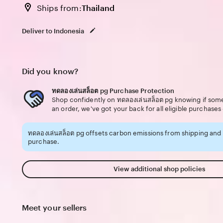
Ships from:
Thailand
Deliver to Indonesia
Did you know?
ทดลองเล่นสล็อต pg Purchase Protection
Shop confidently on ทดลองเล่นสล็อต pg knowing if som
an order, we've got your back for all eligible purchase
ทดลองเล่นสล็อต pg offsets carbon emissions from shipping and
purchase.
View additional shop policies
Meet your sellers