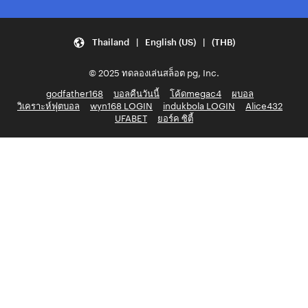
Thailand | English (US) | (THB)
© 2025 ทดลองเล่นสล็อต pg, Inc.
godfather168
บอลคืนวันนี้
โค้ดmegac4
ผบอล
วิเคราะห์ฟุตบอล
wyn168 LOGIN
indukbola LOGIN
Alice432
UFABET
ยอร์ค ซิตี้