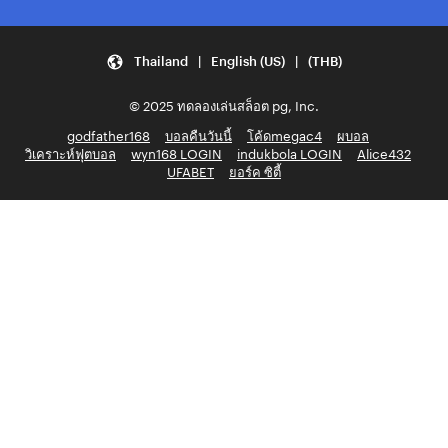
Thailand | English (US) | (THB)
© 2025 ทดลองเล่นสล็อต pg, Inc.
godfather168
บอลคืนวันนี้
โค้ดmegac4
ผบอล
วิเคราะห์ฟุตบอล
wyn168 LOGIN
indukbola LOGIN
Alice432
UFABET
ยอร์ค ซิตี้