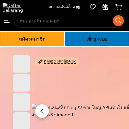
ทดลอง
ทดลองเล่นสล็อต pg
Skip
เล่น
to
Search
Browse
สล็อต
ontent
for
pg
items
or
สมัครสมาชิก
เข้าสู่ระบบ
shops
ทดลองเล่นสล็อต pg