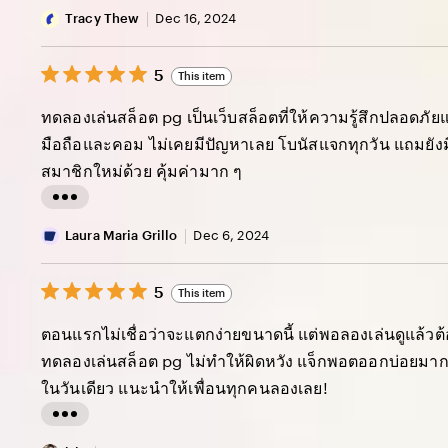
i
Tracy Thew
Dec 16, 2024
s
5
t
5
This item
out
i
of
ทดลองเล่นสล็อต pg เป็นเว็บสล็อตที่ให้ความรู้สึกปลอดภัยแล
5
n
stars
มือถือและคอม ไม่เคยมีปัญหาเลย โบนัสแจกทุกวัน แถมยัง
g
สมาชิกใหม่ด้วย คุ้มค่ามาก ๆ
r
e
L
v
i
Laura Maria Grillo
Dec 6, 2024
i
s
e
5
t
5
This item
out
w
i
of
ตอนแรกไม่เชื่อว่าจะแตกง่ายขนาดนี้ แต่พอลองเล่นดูแล้วต
5
b
n
stars
ทดลองเล่นสล็อต pg ไม่ทำให้ผิดหวัง แจ็กพอตออกบ่อยมาก 
y
g
ในวันเดียว แนะนำให้เพื่อนทุกคนลองเลย!
T
r
r
e
L