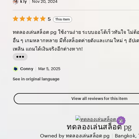
a
v
i
k ly
Nov 20, 2024
c
i
s
y
e
5
t
5
This item
out
T
w
i
of
ทดลองเล่นสล็อต pg ใช้งานง่าย ระบบออโต้เร็วทันใจ ไม่ต
5
h
b
n
stars
อื่น ๆ เกมหลากหลาย มีทั้งสล็อตค่ายดังและเกมใหม่ ๆ อัป
e
y
g
เพลิน แถมได้เงินจริงอีกต่างหาก!
w
L
r
a
e
L
u
v
i
Conny
Mar 5, 2025
r
i
s
See in original language
a
e
t
M
w
i
View all reviews for this item
a
b
n
r
y
g
i
k
r
ทดลองเล่นสล็อต pg
a
l
e
G
y
Owned by ทดลองเล่นสล็อต pg
|
Bangkok, 
v