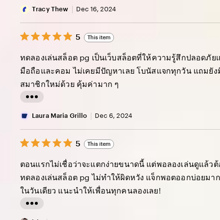
i
Tracy Thew
Dec 16, 2024
s
5
t
5
This item
out
i
of
ทดลองเล่นสล็อต pg เป็นเว็บสล็อตที่ให้ความรู้สึกปลอดภัยแล
5
n
stars
มือถือและคอม ไม่เคยมีปัญหาเลย โบนัสแจกทุกวัน แถมยัง
g
สมาชิกใหม่ด้วย คุ้มค่ามาก ๆ
r
e
L
v
i
Laura Maria Grillo
Dec 6, 2024
i
s
e
5
t
5
This item
out
w
i
of
ตอนแรกไม่เชื่อว่าจะแตกง่ายขนาดนี้ แต่พอลองเล่นดูแล้วต
5
b
n
stars
ทดลองเล่นสล็อต pg ไม่ทำให้ผิดหวัง แจ็กพอตออกบ่อยมาก 
y
g
ในวันเดียว แนะนำให้เพื่อนทุกคนลองเลย!
T
r
r
e
L