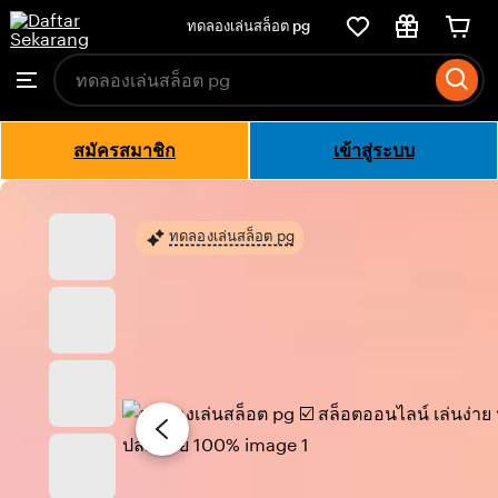
ทดลอง
ทดลองเล่นสล็อต pg
Skip
เล่น
to
Search
Browse
สล็อต
ontent
for
pg
items
or
สมัครสมาชิก
เข้าสู่ระบบ
shops
ทดลองเล่นสล็อต pg