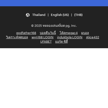
Thailand | English (US) | (THB)
© 2025 ทดลองเล่นสล็อต pg, Inc.
godfather168
บอลคืนวันนี้
โค้ดmegac4
ผบอล
วิเคราะห์ฟุตบอล
wyn168 LOGIN
indukbola LOGIN
Alice432
UFABET
ยอร์ค ซิตี้