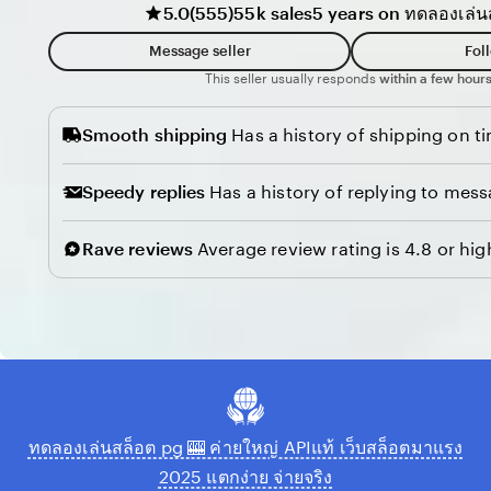
5.0
(555)
55k sales
5 years on ทดลองเล่น
r
i
i
e
Message seller
Fol
l
w
This seller usually responds
within a few hours
l
b
o
Smooth shipping
Has a history of shipping on t
y
C
Speedy replies
Has a history of replying to mess
o
n
Rave reviews
Average review rating is 4.8 or hig
n
y
ทดลองเล่นสล็อต pg 🎰 ค่ายใหญ่ APIแท้ เว็บสล็อตมาแรง
2025 แตกง่าย จ่ายจริง