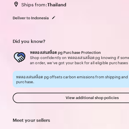
Ships from:
Thailand
Deliver to Indonesia
Did you know?
ทดลองเล่นสล็อต pg Purchase Protection
Shop confidently on ทดลองเล่นสล็อต pg knowing if som
an order, we've got your back for all eligible purchase
ทดลองเล่นสล็อต pg offsets carbon emissions from shipping and
purchase.
View additional shop policies
Meet your sellers