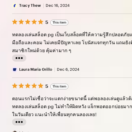
i
Tracy Thew
Dec 16, 2024
s
5
t
5
This item
out
i
of
ทดลองเล่นสล็อต pg เป็นเว็บสล็อตที่ให้ความรู้สึกปลอดภัยแล
5
n
stars
มือถือและคอม ไม่เคยมีปัญหาเลย โบนัสแจกทุกวัน แถมยัง
g
สมาชิกใหม่ด้วย คุ้มค่ามาก ๆ
r
e
L
v
i
Laura Maria Grillo
Dec 6, 2024
i
s
e
5
t
5
This item
out
w
i
of
ตอนแรกไม่เชื่อว่าจะแตกง่ายขนาดนี้ แต่พอลองเล่นดูแล้วต
5
b
n
stars
ทดลองเล่นสล็อต pg ไม่ทำให้ผิดหวัง แจ็กพอตออกบ่อยมาก 
y
g
ในวันเดียว แนะนำให้เพื่อนทุกคนลองเลย!
T
r
r
e
L