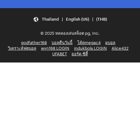
Thailand | English (US) | (THB)
© 2025 ทดลองเล่นสล็อต pg, Inc.
godfather168
บอลคืนวันนี้
โค้ดmegac4
ผบอล
วิเคราะห์ฟุตบอล
wyn168 LOGIN
indukbola LOGIN
Alice432
UFABET
ยอร์ค ซิตี้