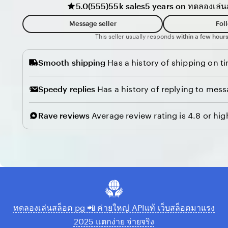
5.0
(555)
55k sales
5 years on ทดลองเล่น
r
i
i
e
Message seller
Fol
l
w
This seller usually responds
within a few hours
l
b
o
Smooth shipping
Has a history of shipping on t
y
C
Speedy replies
Has a history of replying to mess
o
n
Rave reviews
Average review rating is 4.8 or hig
n
y
ทดลองเล่นสล็อต pg 📲 ค่ายใหญ่ APIแท้ เว็บสล็อตมาแรง
2025 แตกง่าย จ่ายจริง