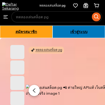
ทดลอง
ทดลองเล่นสล็อต pg
Skip
เล่น
to
Search
Browse
สล็อต
ontent
for
pg
items
or
สมัครสมาชิก
เข้าสู่ระบบ
shops
ทดลองเล่นสล็อต pg