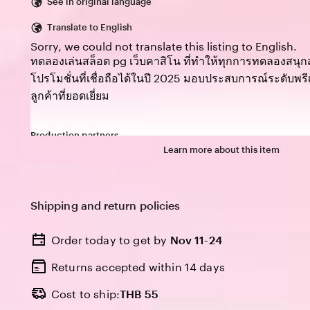
See in original language
Translate to English
Sorry, we could not translate this listing to English.
ทดลองเล่นสล็อต pg เว็บคาสิโน ที่ทำให้ทุกการทดลองสนุกส
โปรโมชั่นที่เชื่อถือได้ในปี 2025 มอบประสบการณ์ระดับพรี
ลูกค้าที่ยอดเยี่ยม
Production partners
Learn more about this item
ทดลองเล่นสล็อต pg makes this item with help from
Paperworks, The Netherlands
View all
Shipping and return policies
Order today to get by
Nov 11-24
Returns accepted
within 14 days
Cost to ship:
THB
55