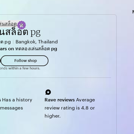
นสล็อต pg
อต pg
|
Bangkok, Thailand
ars on ทดลองเล่นสล็อต pg
Follow shop
ponds
within a few hours.
s
Has a history
Rave reviews
Average
o messages
review rating is 4.8 or
higher.