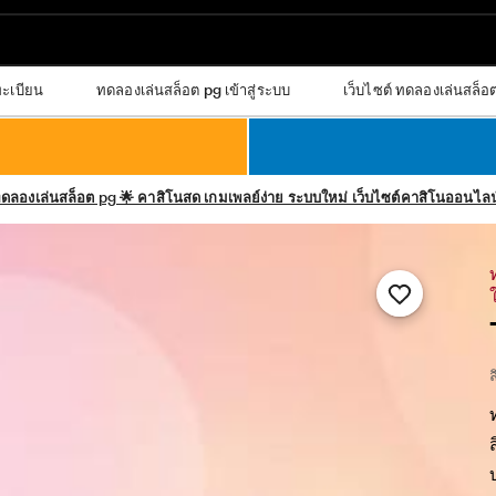
ะเบียน
ทดลองเล่นสล็อต pg เข้าสู่ระบบ
เว็บไซต์ ทดลองเล่นสล็อ
ดลองเล่นสล็อต pg 🌟 คาสิโนสด เกมเพลย์ง่าย ระบบใหม่ เว็บไซต์คาสิโนออนไล
Add
to
Favorites
ล