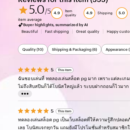
5.0
/5
Item
4.9
4.9
5.0
Shipping
quality
item average
Buyer highlights, summarized by AI
Beautiful
Fast shipping
Great quality
Happy cust
Filter
Quality (10)
Shipping & Packaging (6)
Appearance (
by
category
5
5
This item
out
ฉันชอบเล่นที่ ทดลองเล่นสล็อต pg มาก เพราะแต่ละเกมม
of
5
ไม่ถึงสิบสปินก็ได้โบนัสใหญ่แล้ว ระบบฝากถอนก็ไวมาก ใช
stars
L
i
5
5
This item
s
out
ทดลองเล่นสล็อต pg เป็นเว็บสล็อตที่ให้ความรู้สึกปลอด
of
t
5
เลย โบนัสแจกทุกวัน แถมยังมีโปรโมชั่นสำหรับสมาชิกให
i
stars