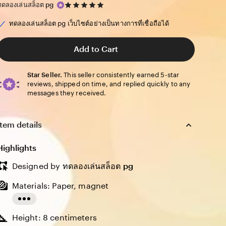
5
ทดลองเล่นสล็อต pg
out
of
ทดลองเล่นสล็อต pg เว็บไซต์อย่างเป็นทางการที่เชื่อถือได้
5
stars
Add to Cart
Star Seller.
This seller consistently earned 5-star
reviews, shipped on time, and replied quickly to any
messages they received.
Item details
Highlights
Designed by
ทดลองเล่นสล็อต pg
Materials: Paper, magnet
Read
Height: 8 centimeters
the