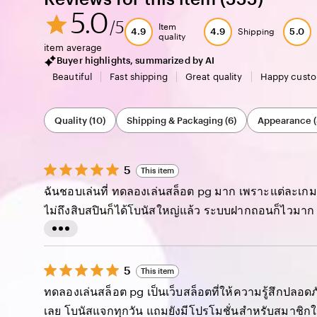
5.0
/5
Item
4.9
4.9
5.0
Shipping
quality
item average
Buyer highlights, summarized by AI
Beautiful
Fast shipping
Great quality
Happy cust
Filter
Quality (10)
Shipping & Packaging (6)
Appearance (
by
category
5
5
This item
out
ฉันชอบเล่นที่ ทดลองเล่นสล็อต pg มาก เพราะแต่ละเกมม
of
5
ไม่ถึงสิบสปินก็ได้โบนัสใหญ่แล้ว ระบบฝากถอนก็ไวมาก ใช
stars
L
i
5
5
This item
s
out
ทดลองเล่นสล็อต pg เป็นเว็บสล็อตที่ให้ความรู้สึกปลอด
of
t
5
เลย โบนัสแจกทุกวัน แถมยังมีโปรโมชั่นสำหรับสมาชิกให
i
stars