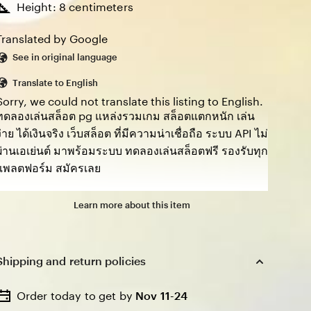
Height: 8 centimeters
the
full
Translated by Google
description
See in original language
Translate to English
Sorry, we could not translate this listing to English.
ทดลองเล่นสล็อต pg แหล่งรวมเกม สล็อตแตกหนัก เล่น
ง่าย ได้เงินจริง เว็บสล็อต ที่มีความน่าเชื่อถือ ระบบ API ไม่
ผ่านเอเย่นต์ มาพร้อมระบบ ทดลองเล่นสล็อตฟรี รองรับทุก
แพลตฟอร์ม สมัครเลย
Learn more about this item
Production partners
ทดลองเล่นสล็อต pg makes this item with help from
Paperworks, The Netherlands
View all
Shipping and return policies
Order today to get by
Nov 11-24