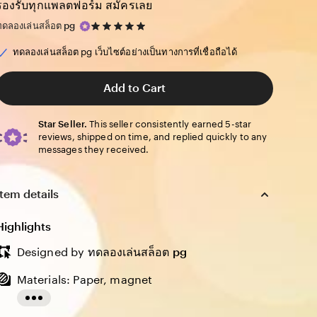
รองรับทุกแพลตฟอร์ม สมัครเลย
5
ทดลองเล่นสล็อต pg
out
of
ทดลองเล่นสล็อต pg เว็บไซต์อย่างเป็นทางการที่เชื่อถือได้
5
stars
Add to Cart
Star Seller.
This seller consistently earned 5-star
reviews, shipped on time, and replied quickly to any
messages they received.
Item details
Highlights
Designed by
ทดลองเล่นสล็อต pg
Materials: Paper, magnet
Read