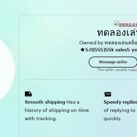
n
h
a
e
g
e
u
w
r
w
r
b
e
a
y
ทดลองเล่
v
M
k
i
Owned by ทดลองเล่นสล็
a
l
e
5.0
(555)
55k sales
5 ye
r
y
w
i
Message seller
b
a
This seller usually res
y
G
C
r
o
i
n
Smooth shipping
Has a
Speedy replie
l
n
history of shipping on time
of replying t
l
y
with tracking.
quickly.
o