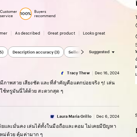
Customer
Buyers
100%
service
recommend
omer
As described
Great product
Looks great
Suggested
5)
Description accuracy (3)
Seller service (2)
Sizing & Fit (1)
Tracy Thew
Dec 16, 2024
ีภาพสวย เสียงชัด และที่สำคัญคือแตกบ่อยจริง ๆ! เล่น
้ทรูมันนี่ได้ด้วย สะดวกสุด ๆ
Laura Maria Grillo
Dec 6, 2024
ภัยและมั่นคง เล่นได้ทั้งในมือถือและคอม ไม่เคยมีปัญหา
ม่ด้วย คุ้มค่ามาก ๆ