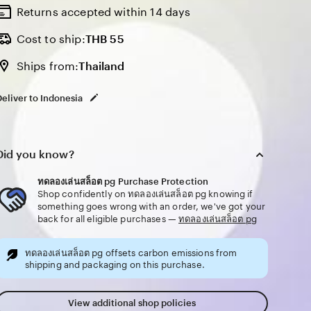
Returns accepted
within 14 days
Cost to ship:
THB
55
Ships from:
Thailand
eliver to Indonesia
Did you know?
ทดลองเล่นสล็อต pg Purchase Protection
Shop confidently on ทดลองเล่นสล็อต pg knowing if
something goes wrong with an order, we've got your
back for all eligible purchases —
ทดลองเล่นสล็อต pg
ทดลองเล่นสล็อต pg offsets carbon emissions from
shipping and packaging on this purchase.
View additional shop policies