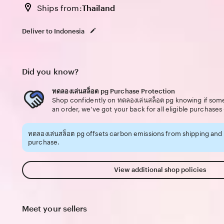
Ships from:
Thailand
Deliver to Indonesia
Did you know?
ทดลองเล่นสล็อต pg Purchase Protection
Shop confidently on ทดลองเล่นสล็อต pg knowing if som
an order, we've got your back for all eligible purchase
ทดลองเล่นสล็อต pg offsets carbon emissions from shipping and
purchase.
View additional shop policies
Meet your sellers