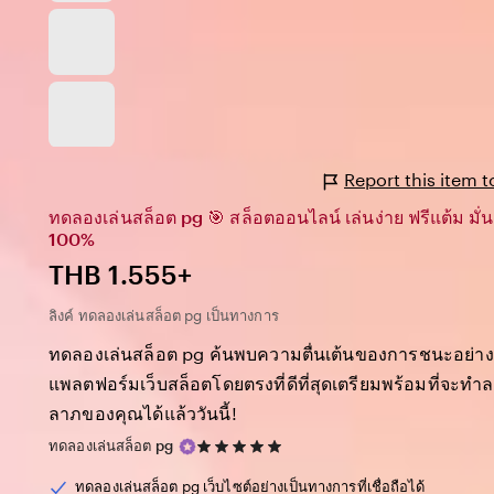
Report this item 
ทดลองเล่นสล็อต pg 🎯 สล็อตออนไลน์ เล่นง่าย ฟรีแต้ม ม
100%
Price:
THB 1.555+
ลิงค์ ทดลองเล่นสล็อต pg เป็นทางการ
ทดลองเล่นสล็อต pg ค้นพบความตื่นเต้นของการชนะอย่างง
แพลตฟอร์มเว็บสล็อตโดยตรงที่ดีที่สุดเตรียมพร้อมที่จะทำ
ลาภของคุณได้แล้ววันนี้!
5
ทดลองเล่นสล็อต pg
out
of
ทดลองเล่นสล็อต pg เว็บไซต์อย่างเป็นทางการที่เชื่อถือได้