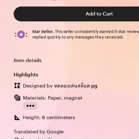
5
stars
Add to Cart
Star Seller.
This seller consistently earned 5-star revie
replied quickly to any messages they received.
Item details
Highlights
Designed by
ทดลองเล่นสล็อต pg
Materials: Paper, magnet
Read
Height: 8 centimeters
the
full
Translated by Google
description