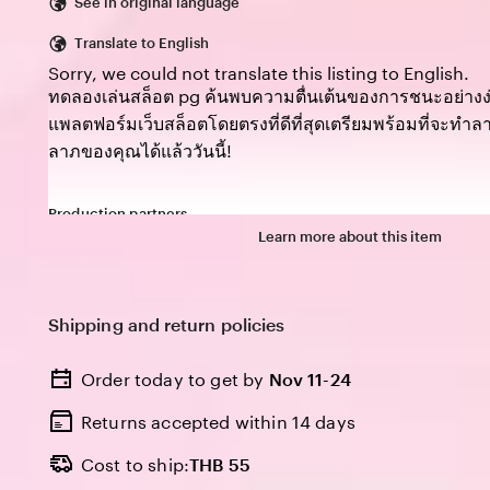
See in original language
Translate to English
Sorry, we could not translate this listing to English.
ทดลองเล่นสล็อต pg ค้นพบความตื่นเต้นของการชนะอย่างง่
แพลตฟอร์มเว็บสล็อตโดยตรงที่ดีที่สุดเตรียมพร้อมที่จะทำล
ลาภของคุณได้แล้ววันนี้!
Production partners
Learn more about this item
ทดลองเล่นสล็อต pg makes this item with help from
Paperworks, The Netherlands
View all
Shipping and return policies
Order today to get by
Nov 11-24
Returns accepted
within 14 days
Cost to ship:
THB
55