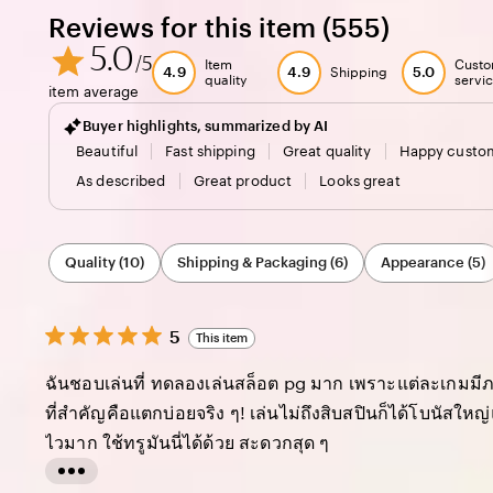
Reviews for this item (555)
5.0
/5
Item
Custo
4.9
4.9
5.0
Shipping
quality
servi
item average
Buyer highlights, summarized by AI
Beautiful
Fast shipping
Great quality
Happy custo
As described
Great product
Looks great
Filter
Quality (10)
Shipping & Packaging (6)
Appearance (5)
by
category
5
5
This item
out
of
ฉันชอบเล่นที่ ทดลองเล่นสล็อต pg มาก เพราะแต่ละเกมมี
5
stars
ที่สำคัญคือแตกบ่อยจริง ๆ! เล่นไม่ถึงสิบสปินก็ได้โบนัสให
ไวมาก ใช้ทรูมันนี่ได้ด้วย สะดวกสุด ๆ
L