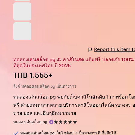
Report this item 
ทดลองเล่นสล็อต pg 🎍 คาสิโนสด แต้มฟรี ปลอดภัย 100% เ
ที่สุดในประเทศไทย ปี 2025
Price:
THB 1.555+
ลิงค์ ทดลองเล่นสล็อต pg เป็นทางการ
ทดลองเล่นสล็อต pg พบกับเว็บคาสิโนอันดับ 1 มาพร้อมโ
ฟรี ค่ายเกมหลากหลาย บริการคาสิโนออนไลน์ครบวงจร อา
หวย บอล และอื่นๆอีกมากมาย
5
ทดลองเล่นสล็อต pg
out
of
ทดลองเล่นสล็อต pg เว็บไซต์อย่างเป็นทางการที่เชื่อถือได้