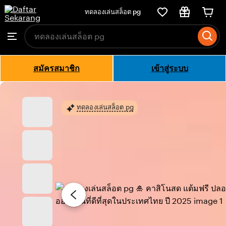
ทดลอง
ทดลองเล่นสล็อต pg
Skip
เล่น
to
Search
Browse
สล็อต
ontent
for
pg
items
or
สมัครสมาชิก
เข้าสู่ระบบ
shops
ทดลองเล่นสล็อต pg