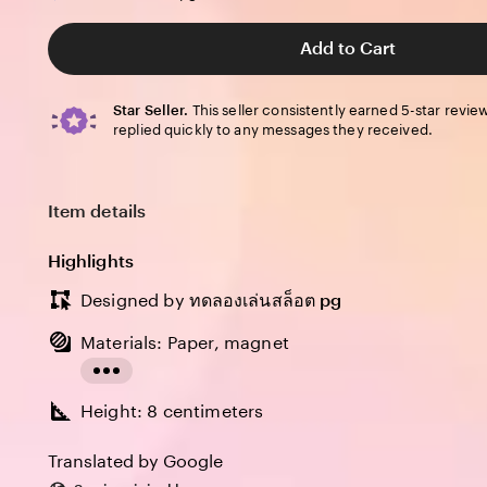
5
stars
Add to Cart
Star Seller.
This seller consistently earned 5-star revie
replied quickly to any messages they received.
Item details
Highlights
Designed by
ทดลองเล่นสล็อต pg
Materials: Paper, magnet
Read
Height: 8 centimeters
the
full
Translated by Google
description