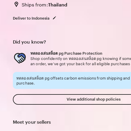
Ships from:
Thailand
Deliver to Indonesia
Did you know?
ทดลองเล่นสล็อต pg Purchase Protection
Shop confidently on ทดลองเล่นสล็อต pg knowing if som
an order, we've got your back for all eligible purchase
ทดลองเล่นสล็อต pg offsets carbon emissions from shipping and
purchase.
View additional shop policies
Meet your sellers