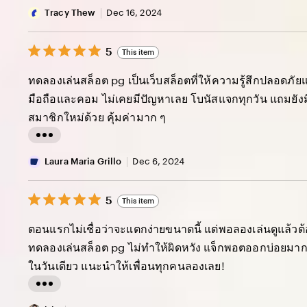
i
Tracy Thew
Dec 16, 2024
s
5
t
5
This item
out
i
of
ทดลองเล่นสล็อต pg เป็นเว็บสล็อตที่ให้ความรู้สึกปลอดภัยแล
5
n
stars
มือถือและคอม ไม่เคยมีปัญหาเลย โบนัสแจกทุกวัน แถมยัง
g
สมาชิกใหม่ด้วย คุ้มค่ามาก ๆ
r
e
L
v
i
Laura Maria Grillo
Dec 6, 2024
i
s
e
5
t
5
This item
out
w
i
of
ตอนแรกไม่เชื่อว่าจะแตกง่ายขนาดนี้ แต่พอลองเล่นดูแล้วต
5
b
n
stars
ทดลองเล่นสล็อต pg ไม่ทำให้ผิดหวัง แจ็กพอตออกบ่อยมาก 
y
g
ในวันเดียว แนะนำให้เพื่อนทุกคนลองเลย!
T
r
r
e
L