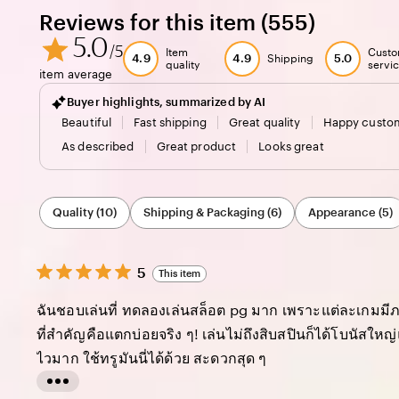
Reviews for this item (555)
5.0
/5
Item
Custo
4.9
4.9
5.0
Shipping
quality
servi
item average
Buyer highlights, summarized by AI
Beautiful
Fast shipping
Great quality
Happy custo
As described
Great product
Looks great
Filter
Quality (10)
Shipping & Packaging (6)
Appearance (5)
by
category
5
5
This item
out
of
ฉันชอบเล่นที่ ทดลองเล่นสล็อต pg มาก เพราะแต่ละเกมมี
5
stars
ที่สำคัญคือแตกบ่อยจริง ๆ! เล่นไม่ถึงสิบสปินก็ได้โบนัสให
ไวมาก ใช้ทรูมันนี่ได้ด้วย สะดวกสุด ๆ
L