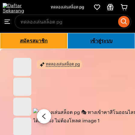
ทดลอง
ทดลองเล่นสล็อต pg
Skip
เล่น
to
Search
Browse
สล็อต
ontent
for
pg
items
or
สมัครสมาชิก
เข้าสู่ระบบ
shops
ทดลองเล่นสล็อต pg