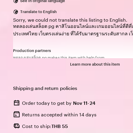
See in original language
Translate to English
Sorry, we could not translate this listing to English.
ทดลองเล่นสล็อต pg คาสิโนออนไลน์และเกมออนไลน์ที่ดีที่ส
ประเทศไทย เว็บตรงเล่นง่าย ที่ได้รับมาตรฐานระดับสากล เ
Production partners
ทดลองเล่นสล็อต pg makes this item with help from
Paperworks, The Netherlands
Learn more about this item
View all
Shipping and return policies
Order today to get by
Nov 11-24
Returns accepted
within 14 days
Cost to ship:
THB
55