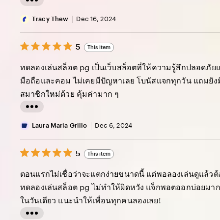
L
i
Tracy Thew
Dec 16, 2024
s
5
t
5
This item
out
i
of
ทดลองเล่นสล็อต pg เป็นเว็บสล็อตที่ให้ความรู้สึกปลอดภัยแล
5
n
stars
มือถือและคอม ไม่เคยมีปัญหาเลย โบนัสแจกทุกวัน แถมยัง
g
สมาชิกใหม่ด้วย คุ้มค่ามาก ๆ
r
e
L
v
i
Laura Maria Grillo
Dec 6, 2024
i
s
e
5
t
5
This item
out
w
i
of
ตอนแรกไม่เชื่อว่าจะแตกง่ายขนาดนี้ แต่พอลองเล่นดูแล้วต
5
b
n
stars
ทดลองเล่นสล็อต pg ไม่ทำให้ผิดหวัง แจ็กพอตออกบ่อยมาก 
y
g
ในวันเดียว แนะนำให้เพื่อนทุกคนลองเลย!
T
r
r
e
L