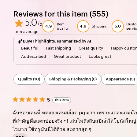
Reviews for this item (555)
5.0
/5
Item
Custo
4.9
4.9
5.0
Shipping
quality
servi
item average
Buyer highlights, summarized by AI
Beautiful
Fast shipping
Great quality
Happy custo
As described
Great product
Looks great
Filter
Quality (10)
Shipping & Packaging (6)
Appearance (5)
by
category
5
5
This item
out
of
ฉันชอบเล่นที่ ทดลองเล่นสล็อต pg มาก เพราะแต่ละเกมมี
5
stars
ที่สำคัญคือแตกบ่อยจริง ๆ! เล่นไม่ถึงสิบสปินก็ได้โบนัสให
ไวมาก ใช้ทรูมันนี่ได้ด้วย สะดวกสุด ๆ