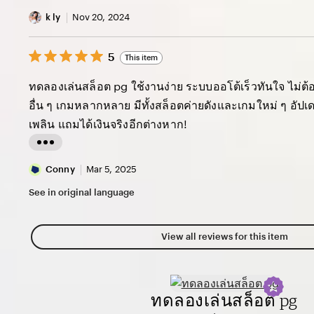
a
v
i
k ly
Nov 20, 2024
c
i
s
y
e
5
t
5
This item
out
T
w
i
of
ทดลองเล่นสล็อต pg ใช้งานง่าย ระบบออโต้เร็วทันใจ ไม่ต
5
h
b
n
stars
อื่น ๆ เกมหลากหลาย มีทั้งสล็อตค่ายดังและเกมใหม่ ๆ อัป
e
y
g
เพลิน แถมได้เงินจริงอีกต่างหาก!
w
L
r
a
e
L
u
v
i
Conny
Mar 5, 2025
r
i
s
See in original language
a
e
t
M
w
i
View all reviews for this item
a
b
n
r
y
g
i
k
r
ทดลองเล่นสล็อต pg
a
l
e