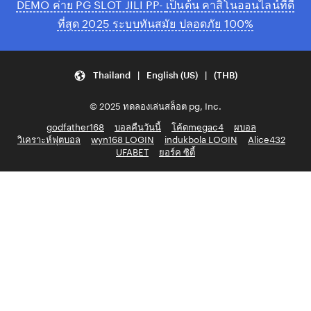
DEMO ค่าย PG SLOT JILI PP- เป็นต้น คาสิโนออนไลน์ที่ดี
ที่สุด 2025 ระบบทันสมัย ปลอดภัย 100%
Thailand | English (US) | (THB)
© 2025 ทดลองเล่นสล็อต pg, Inc.
godfather168
บอลคืนวันนี้
โค้ดmegac4
ผบอล
วิเคราะห์ฟุตบอล
wyn168 LOGIN
indukbola LOGIN
Alice432
UFABET
ยอร์ค ซิตี้