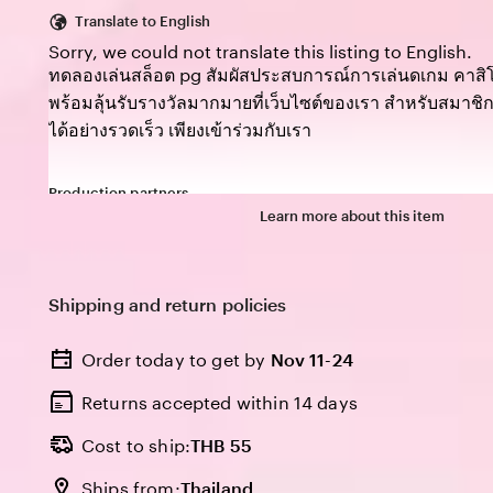
Translate to English
Sorry, we could not translate this listing to English.
ทดลองเล่นสล็อต pg สัมผัสประสบการณ์การเล่นดเกม คาสิโนอ
พร้อมลุ้นรับรางวัลมากมายที่เว็บไซต์ของเรา สำหรับสมาชิก
ได้อย่างรวดเร็ว เพียงเข้าร่วมกับเรา
Production partners
Learn more about this item
ทดลองเล่นสล็อต pg makes this item with help from
Paperworks, The Netherlands
View all
Shipping and return policies
Order today to get by
Nov 11-24
Returns accepted
within 14 days
Cost to ship:
THB
55
Ships from:
Thailand