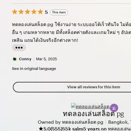
c
i
s
y
e
5
t
5
This item
out
T
w
i
of
ทดลองเล่นสล็อต pg ใช้งานง่าย ระบบออโต้เร็วทันใจ ไม่ต
5
h
b
n
stars
อื่น ๆ เกมหลากหลาย มีทั้งสล็อตค่ายดังและเกมใหม่ ๆ อัป
e
y
g
เพลิน แถมได้เงินจริงอีกต่างหาก!
w
L
r
a
e
L
u
v
i
Conny
Mar 5, 2025
r
i
s
See in original language
a
e
t
M
w
i
View all reviews for this item
a
b
n
r
y
g
i
k
r
ทดลองเล่นสล็อต pg
a
l
e
G
y
Owned by ทดลองเล่นสล็อต pg
|
Bangkok, 
v
5.0
(555)
55k sales
5 years on ทดลองเล่น
r
i