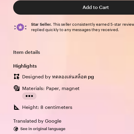
stars
Add to Cart
Star Seller.
This seller consistently earned 5-star revie
replied quickly to any messages they received.
Item details
Highlights
Designed by
ทดลองเล่นสล็อต pg
Materials: Paper, magnet
Read
Height: 8 centimeters
the
full
Translated by Google
description
See in original language