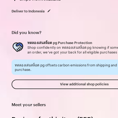
Deliver to Indonesia
Did you know?
ทดลองเล่นสล็อต pg Purchase Protection
Shop confidently on ทดลองเล่นสล็อต pg knowing if som
an order, we've got your back for all eligible purchase
ทดลองเล่นสล็อต pg offsets carbon emissions from shipping and
purchase.
View additional shop policies
Meet your sellers