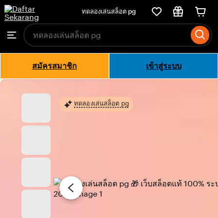
ทดลอง
ทดลองเล่นสล็อต pg
Skip
เล่น
to
Search
Browse
สล็อต
ontent
for
pg
items
or
สมัครสมาชิก
เข้าสู่ระบบ
shops
ทดลองเล่นสล็อต pg