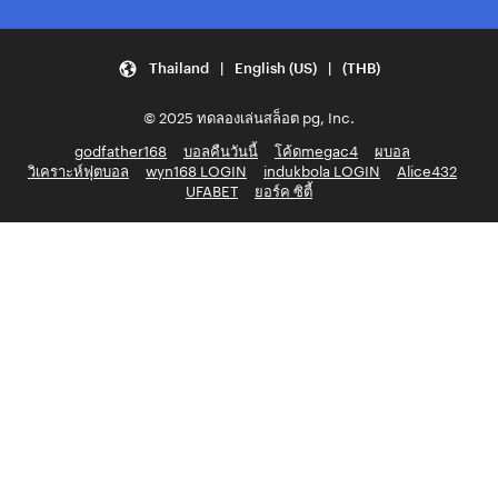
Thailand | English (US) | (THB)
© 2025 ทดลองเล่นสล็อต pg, Inc.
godfather168
บอลคืนวันนี้
โค้ดmegac4
ผบอล
วิเคราะห์ฟุตบอล
wyn168 LOGIN
indukbola LOGIN
Alice432
UFABET
ยอร์ค ซิตี้