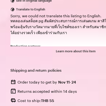
See in original language
Translate to English
Sorry, we could not translate this listing to English.
ทดลองเล่นสล็อต pg สัมผัสประสบการณ์การเล่นดเกม คาสิโนอ
พร้อมลุ้นรับรางวัลมากมายที่เว็บไซต์ของเรา สำหรับสมาชิก
ได้อย่างรวดเร็ว เพียงเข้าร่วมกับเรา
Production partners
Learn more about this item
ทดลองเล่นสล็อต pg makes this item with help from
Paperworks, The Netherlands
View all
Shipping and return policies
Order today to get by
Nov 11-24
Returns accepted
within 14 days
Cost to ship:
THB
55