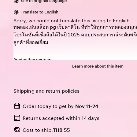
See in original language
Translate to English
Sorry, we could not translate this listing to English.
ทดลองเล่นสล็อต pg เว็บคาสิโน ที่ทำให้ทุกการทดลองสนุกส
โปรโมชั่นที่เชื่อถือได้ในปี 2025 มอบประสบการณ์ระดับพรี
ลูกค้าที่ยอดเยี่ยม
Production partners
Learn more about this item
ทดลองเล่นสล็อต pg makes this item with help from
Paperworks, The Netherlands
View all
Shipping and return policies
Order today to get by
Nov 11-24
Returns accepted
within 14 days
Cost to ship:
THB
55