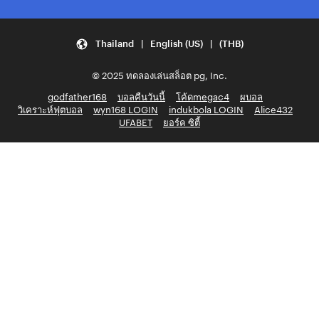
Thailand | English (US) | (THB)
© 2025 ทดลองเล่นสล็อต pg, Inc.
godfather168
บอลคืนวันนี้
โค้ดmegac4
ผบอล
วิเคราะห์ฟุตบอล
wyn168 LOGIN
indukbola LOGIN
Alice432
UFABET
ยอร์ค ซิตี้