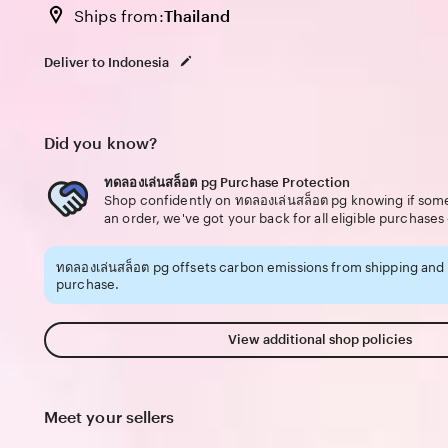
Ships from:
Thailand
Deliver to Indonesia
Did you know?
ทดลองเล่นสล็อต pg Purchase Protection
Shop confidently on ทดลองเล่นสล็อต pg knowing if som
an order, we've got your back for all eligible purchase
ทดลองเล่นสล็อต pg offsets carbon emissions from shipping and
purchase.
View additional shop policies
Meet your sellers