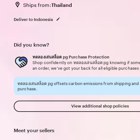
Ships from:
Thailand
Deliver to Indonesia
Did you know?
ทดลองเล่นสล็อต pg Purchase Protection
Shop confidently on ทดลองเล่นสล็อต pg knowing if som
an order, we've got your back for all eligible purchase
ทดลองเล่นสล็อต pg offsets carbon emissions from shipping and
purchase.
View additional shop policies
Meet your sellers