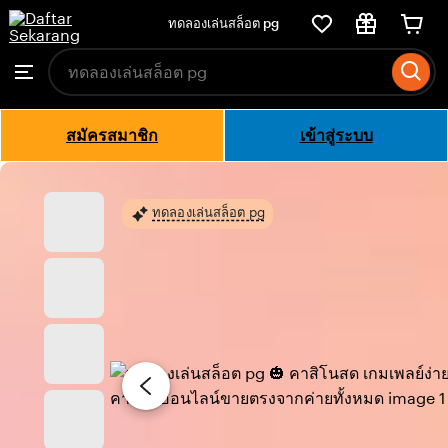
ทดลอง
ทดลองเล่นสล็อต pg
Skip
เล่น
to
Search
Browse
สล็อต
ontent
for
pg
items
or
สมัครสมาชิก
เข้าสู่ระบบ
shops
ทดลองเล่นสล็อต pg