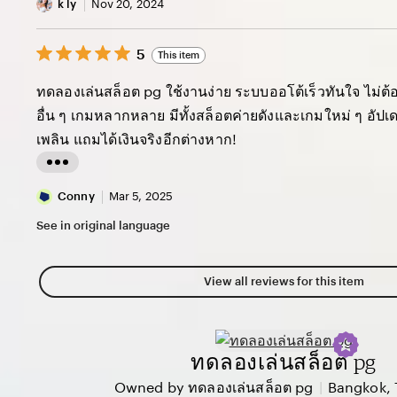
a
v
i
k ly
Nov 20, 2024
c
i
s
y
e
5
t
5
This item
out
T
w
i
of
ทดลองเล่นสล็อต pg ใช้งานง่าย ระบบออโต้เร็วทันใจ ไม่ต
5
h
b
n
stars
อื่น ๆ เกมหลากหลาย มีทั้งสล็อตค่ายดังและเกมใหม่ ๆ อัป
e
y
g
เพลิน แถมได้เงินจริงอีกต่างหาก!
w
L
r
a
e
L
u
v
i
Conny
Mar 5, 2025
r
i
s
See in original language
a
e
t
M
w
i
View all reviews for this item
a
b
n
r
y
g
i
k
r
ทดลองเล่นสล็อต pg
a
l
e
G
y
Owned by ทดลองเล่นสล็อต pg
|
Bangkok, 
v