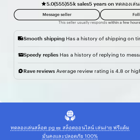
5.0
(555)
55k sales
5 years on ทดลองเล่น
r
i
i
e
Message seller
Fol
l
w
This seller usually responds
within a few hours
l
b
o
Smooth shipping
Has a history of shipping on t
y
C
Speedy replies
Has a history of replying to mess
o
n
Rave reviews
Average review rating is 4.8 or hig
n
y
ทดลองเล่นสล็อต pg 🎫 สล็อตออนไลน์ เล่นง่าย ฟรีแต้ม
มั่นคงและปลอดภัย 100%