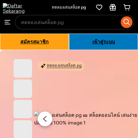
ทดลอง
ทดลองเล่นสล็อต pg
Skip
เล่น
to
Search
Browse
สล็อต
ontent
for
pg
items
or
สมัครสมาชิก
เข้าสู่ระบบ
shops
ทดลองเล่นสล็อต pg