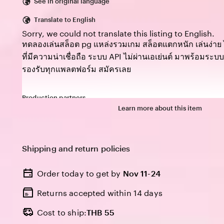
See in original language
Translate to English
Sorry, we could not translate this listing to English.
ทดลองเล่นสล็อต pg แหล่งรวมเกม สล็อตแตกหนัก เล่นง่าย ได
ที่มีความน่าเชื่อถือ ระบบ API ไม่ผ่านเอเย่นต์ มาพร้อมระ
รองรับทุกแพลตฟอร์ม สมัครเลย
Production partners
Learn more about this item
ทดลองเล่นสล็อต pg makes this item with help from
Paperworks, The Netherlands
View all
Shipping and return policies
Order today to get by
Nov 11-24
Returns accepted
within 14 days
Cost to ship:
THB
55