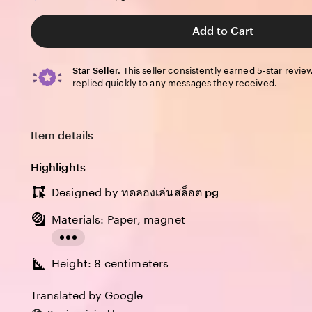
5
stars
Add to Cart
Star Seller.
This seller consistently earned 5-star revie
replied quickly to any messages they received.
Item details
Highlights
Designed by
ทดลองเล่นสล็อต pg
Materials: Paper, magnet
Read
Height: 8 centimeters
the
full
Translated by Google
description