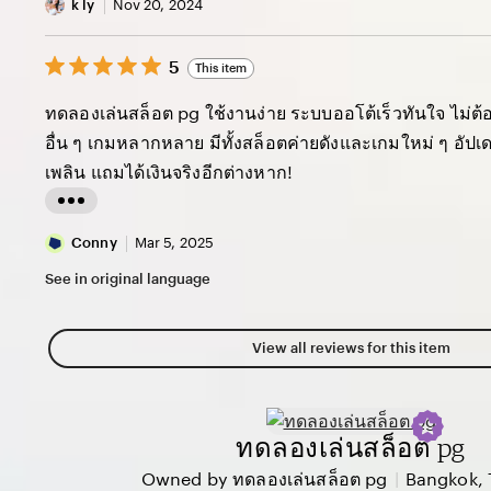
a
v
i
k ly
Nov 20, 2024
c
i
s
y
e
5
t
5
This item
out
T
w
i
of
ทดลองเล่นสล็อต pg ใช้งานง่าย ระบบออโต้เร็วทันใจ ไม่ต
5
h
b
n
stars
อื่น ๆ เกมหลากหลาย มีทั้งสล็อตค่ายดังและเกมใหม่ ๆ อัป
e
y
g
เพลิน แถมได้เงินจริงอีกต่างหาก!
w
L
r
a
e
L
u
v
i
Conny
Mar 5, 2025
r
i
s
See in original language
a
e
t
M
w
i
View all reviews for this item
a
b
n
r
y
g
i
k
r
ทดลองเล่นสล็อต pg
a
l
e
G
y
Owned by ทดลองเล่นสล็อต pg
|
Bangkok, 
v