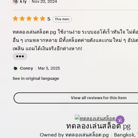
a
v
i
k ly
Nov 20, 2024
c
i
s
y
e
5
t
5
This item
out
T
w
i
of
ทดลองเล่นสล็อต pg ใช้งานง่าย ระบบออโต้เร็วทันใจ ไม่ต
5
h
b
n
stars
อื่น ๆ เกมหลากหลาย มีทั้งสล็อตค่ายดังและเกมใหม่ ๆ อัป
e
y
g
เพลิน แถมได้เงินจริงอีกต่างหาก!
w
L
r
a
e
L
u
v
i
Conny
Mar 5, 2025
r
i
s
See in original language
a
e
t
M
w
i
View all reviews for this item
a
b
n
r
y
g
i
k
r
ทดลองเล่นสล็อต pg
a
l
e
G
y
Owned by ทดลองเล่นสล็อต pg
|
Bangkok, 
v