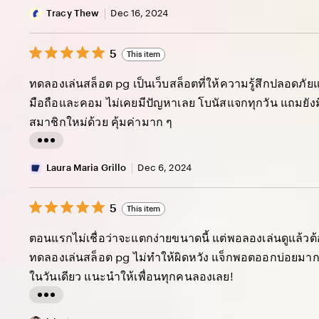
i
Tracy Thew
Dec 16, 2024
s
5
t
5
This item
out
i
of
ทดลองเล่นสล็อต pg เป็นเว็บสล็อตที่ให้ความรู้สึกปลอดภัยแล
5
n
stars
มือถือและคอม ไม่เคยมีปัญหาเลย โบนัสแจกทุกวัน แถมยัง
g
สมาชิกใหม่ด้วย คุ้มค่ามาก ๆ
r
e
L
v
i
Laura Maria Grillo
Dec 6, 2024
i
s
e
5
t
5
This item
out
w
i
of
ตอนแรกไม่เชื่อว่าจะแตกง่ายขนาดนี้ แต่พอลองเล่นดูแล้วต
5
b
n
stars
ทดลองเล่นสล็อต pg ไม่ทำให้ผิดหวัง แจ็กพอตออกบ่อยมาก 
y
g
ในวันเดียว แนะนำให้เพื่อนทุกคนลองเลย!
T
r
r
e
L