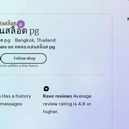
นสล็อต pg
อต pg
|
Bangkok, Thailand
ars on ทดลองเล่นสล็อต pg
Follow shop
ponds
within a few hours.
s
Has a history
Rave reviews
Average
o messages
review rating is 4.8 or
higher.