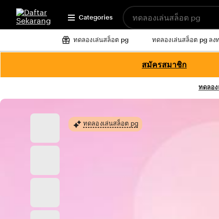
Skip
Search
ทดลอง
to
Categories
for
เล่น
Content
items
สล็อต
or
ทดลองเล่นสล็อต pg
ทดลองเล่นสล็อต pg ลงท
pg
shops
สมัครสมาชิก
ทดลองเ
ทดลองเล่นสล็อต pg