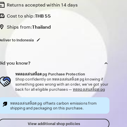
Returns accepted
within 14 days
Cost to ship:
THB
55
Ships from:
Thailand
eliver to Indonesia
Did you know?
ทดลองเล่นสล็อต pg Purchase Protection
Shop confidently on ทดลองเล่นสล็อต pg knowing if
something goes wrong with an order, we've got your
back for all eligible purchases —
ทดลองเล่นสล็อต pg
ทดลองเล่นสล็อต pg offsets carbon emissions from
shipping and packaging on this purchase.
View additional shop policies