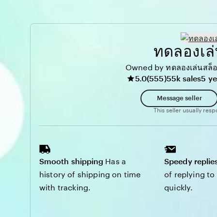
n
h
a
e
g
e
u
w
r
w
r
b
e
a
y
ทดลองเล่
v
M
k
i
Owned by ทดลองเล่นสล็
a
l
e
5.0
(555)
55k sales
5 ye
r
y
w
i
Message seller
b
a
This seller usually res
y
G
C
r
o
i
n
Smooth shipping
Has a
Speedy replie
l
n
history of shipping on time
of replying t
l
y
with tracking.
quickly.
o