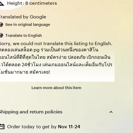
Height: 8 centimeters
the
full
Translated by Google
description
See in original language
Translate to English
Sorry, we could not translate this listing to English.
ทดลองเล่นสล็อต pg ร่วมเป็นส่วนหนึ่งของคาสิโน
ออนไลน์ที่ดีที่สุดในไทย สมัครง่าย ปลอดภัย เบิกถอนเงิน
ไวได้ตลอด 24ชั่วโมง เล่นเกมออนไลน์และเต็มอิ่มกับโปร
โมชั่นมากมาย สมัครเลย!
Learn more about this item
Production partners
ทดลองเล่นสล็อต pg makes this item with help from
Paperworks, The Netherlands
View all
Shipping and return policies
Order today to get by
Nov 11-24