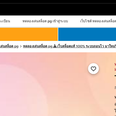
ะเบียน
ทดลองเล่นสล็อต pg เข้าสู่ระบบ
เว็บไซต์ ทดลองเล่นสล็อ
ล่นสล็อต pg
ทดลองเล่นสล็อต pg 🤽 เว็บสล็อตแท้ 100% ระบบถอนไว มาใหม่
Add
to
Favorites
ล