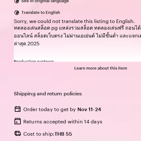
See in original language
Translate to English
Sorry, we could not translate this listing to English.
ทดลองเล่นสล็อต pg แหล่งรวมสล็อต ทดลองเล่นฟรี ถอนได้
ออนไลน์ สล็อตเว็บตรง ไม่ผ่านเอเย่นต์ ไม่มีขั้นต่ำ และแจกเ
ล่าสุด 2025
Production partners
Learn more about this item
ทดลองเล่นสล็อต pg makes this item with help from
Paperworks, The Netherlands
View all
Shipping and return policies
Order today to get by
Nov 11-24
Returns accepted
within 14 days
Cost to ship:
THB
55