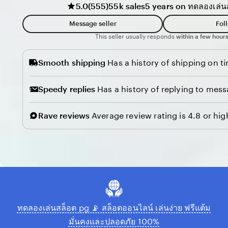
5.0
(555)
55k sales
5 years on ทดลองเล่น
r
i
i
e
Message seller
Fol
l
w
This seller usually responds
within a few hours
l
b
o
Smooth shipping
Has a history of shipping on t
y
C
Speedy replies
Has a history of replying to mess
o
n
Rave reviews
Average review rating is 4.8 or hig
n
y
ทดลองเล่นสล็อต pg 📡 สล็อตออนไลน์ เล่นง่าย ฟรีแต้ม
มั่นคงและปลอดภัย 100%