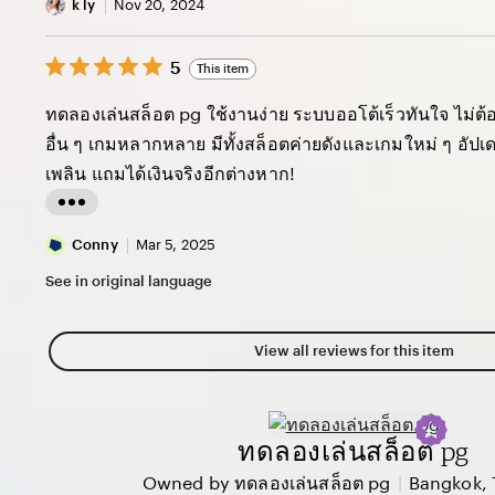
a
v
i
k ly
Nov 20, 2024
c
i
s
y
e
5
t
5
This item
out
T
w
i
of
ทดลองเล่นสล็อต pg ใช้งานง่าย ระบบออโต้เร็วทันใจ ไม่ต
5
h
b
n
stars
อื่น ๆ เกมหลากหลาย มีทั้งสล็อตค่ายดังและเกมใหม่ ๆ อัป
e
y
g
เพลิน แถมได้เงินจริงอีกต่างหาก!
w
L
r
a
e
L
u
v
i
Conny
Mar 5, 2025
r
i
s
See in original language
a
e
t
M
w
i
View all reviews for this item
a
b
n
r
y
g
i
k
r
ทดลองเล่นสล็อต pg
a
l
e
G
y
Owned by ทดลองเล่นสล็อต pg
|
Bangkok, 
v