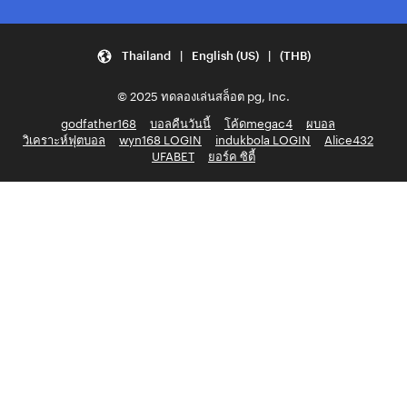
Thailand | English (US) | (THB)
© 2025 ทดลองเล่นสล็อต pg, Inc.
godfather168
บอลคืนวันนี้
โค้ดmegac4
ผบอล
วิเคราะห์ฟุตบอล
wyn168 LOGIN
indukbola LOGIN
Alice432
UFABET
ยอร์ค ซิตี้