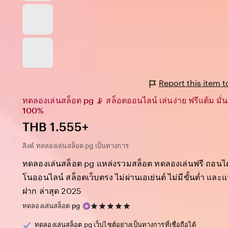
Report this item 
ทดลองเล่นสล็อต pg 📡 สล็อตออนไลน์ เล่นง่าย ฟรีแต้ม ม
100%
Price:
THB 1.555+
ลิงค์ ทดลองเล่นสล็อต pg เป็นทางการ
ทดลองเล่นสล็อต pg แหล่งรวมสล็อต ทดลองเล่นฟรี ถอนได
โนออนไลน์ สล็อตเว็บตรง ไม่ผ่านเอเย่นต์ ไม่มีขั้นต่ำ และแ
ฝาก ล่าสุด 2025
5
ทดลองเล่นสล็อต pg
out
of
ทดลองเล่นสล็อต pg เว็บไซต์อย่างเป็นทางการที่เชื่อถือได้