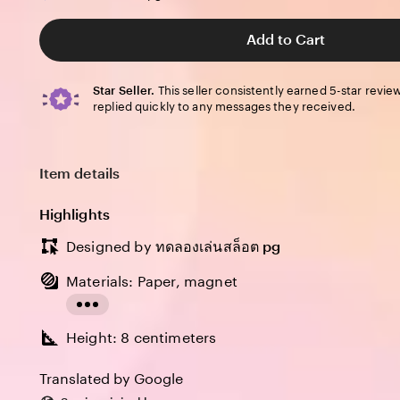
5
stars
Add to Cart
Star Seller.
This seller consistently earned 5-star revie
replied quickly to any messages they received.
Item details
Highlights
Designed by
ทดลองเล่นสล็อต pg
Materials: Paper, magnet
Read
Height: 8 centimeters
the
full
Translated by Google
description