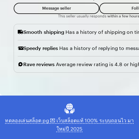
i
e
Message seller
Fol
l
w
This seller usually responds
within a few hours
l
b
o
Smooth shipping
Has a history of shipping on t
y
C
Speedy replies
Has a history of replying to mess
o
n
Rave reviews
Average review rating is 4.8 or hig
n
y
ทดลองเล่นสล็อต pg 💌 เว็บสล็อตแท้ 100% ระบบถอนไว มา
ใหม่ปี 2025