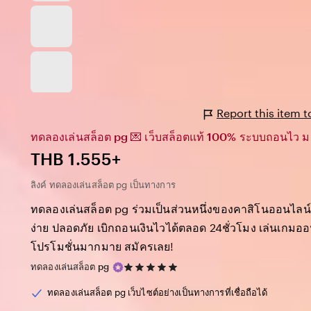
Report this item 
ทดลองเล่นสล็อต pg 💌 เว็บสล็อตแท้ 100% ระบบถอนไว ม
Price:
THB 1.555+
ลิงค์ ทดลองเล่นสล็อต pg เป็นทางการ
ทดลองเล่นสล็อต pg ร่วมเป็นส่วนหนึ่งของคาสิโนออนไลน์ที
ง่าย ปลอดภัย เบิกถอนเงินไวได้ตลอด 24ชั่วโมง เล่นเกมออ
โปรโมชั่นมากมาย สมัครเลย!
5
ทดลองเล่นสล็อต pg
out
of
ทดลองเล่นสล็อต pg เว็บไซต์อย่างเป็นทางการที่เชื่อถือได้
5