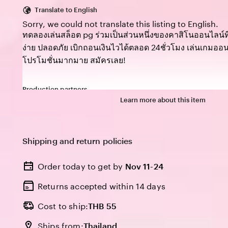
Translate to English
Sorry, we could not translate this listing to English.
ทดลองเล่นสล็อต pg ร่วมเป็นส่วนหนึ่งของคาสิโนออนไลน์ที่
ง่าย ปลอดภัย เบิกถอนเงินไวได้ตลอด 24ชั่วโมง เล่นเกมออน
โปรโมชั่นมากมาย สมัครเลย!
Production partners
Learn more about this item
ทดลองเล่นสล็อต pg makes this item with help from
Paperworks, The Netherlands
View all
Shipping and return policies
Order today to get by
Nov 11-24
Returns accepted
within 14 days
Cost to ship:
THB
55
Ships from:
Thailand