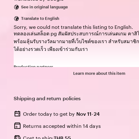
description
See in original language
Translate to English
Sorry, we could not translate this listing to English.
ทดลองเล่นสล็อต pg สัมผัสประสบการณ์การเล่นดเกม คาสิโนอ
พร้อมลุ้นรับรางวัลมากมายที่เว็บไซต์ของเรา สำหรับสมาชิก
ได้อย่างรวดเร็ว เพียงเข้าร่วมกับเรา
Production partners
Learn more about this item
ทดลองเล่นสล็อต pg makes this item with help from
Paperworks, The Netherlands
View all
Shipping and return policies
Order today to get by
Nov 11-24
Returns accepted
within 14 days
Cost to ship:
THB
55