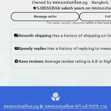
G
y
Owned by ทดลองเล่นสล็อต pg
|
Bangkok, 
v
5.0
(555)
55k sales
5 years on ทดลองเล่น
r
i
i
e
Message seller
Fol
l
w
This seller usually responds
within a few hours
l
b
o
Smooth shipping
Has a history of shipping on t
y
C
Speedy replies
Has a history of replying to mess
o
n
Rave reviews
Average review rating is 4.8 or hig
n
y
ทดลองเล่นสล็อต pg 🎤 ทดลองเล่นสล็อต API แท้ 100% รวม