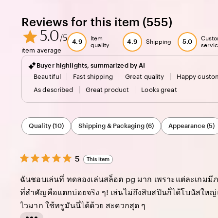
Reviews for this item (555)
5.0
/5
Item
Custo
4.9
4.9
5.0
Shipping
quality
servi
item average
Buyer highlights, summarized by AI
Beautiful
Fast shipping
Great quality
Happy custo
As described
Great product
Looks great
Filter
Quality (10)
Shipping & Packaging (6)
Appearance (5)
by
category
5
5
This item
out
of
ฉันชอบเล่นที่ ทดลองเล่นสล็อต pg มาก เพราะแต่ละเกมมี
5
stars
ที่สำคัญคือแตกบ่อยจริง ๆ! เล่นไม่ถึงสิบสปินก็ได้โบนัสให
ไวมาก ใช้ทรูมันนี่ได้ด้วย สะดวกสุด ๆ