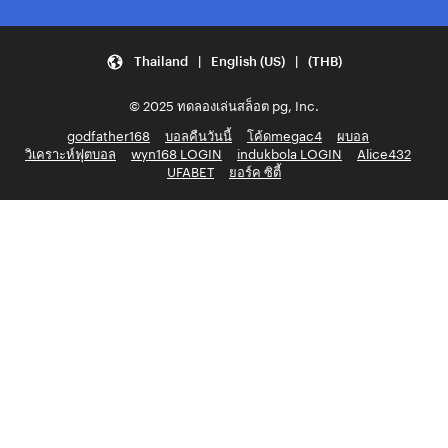
Thailand | English (US) | (THB)
© 2025 ทดลองเล่นสล็อต pg, Inc.
godfather168
บอลคืนวันนี้
โค้ดmegac4
ผบอล
วิเคราะห์ฟุตบอล
wyn168 LOGIN
indukbola LOGIN
Alice432
UFABET
ยอร์ค ซิตี้