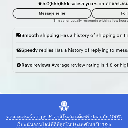
5.0
(555)
55k sales
5 years on ทดลองเล่น
r
i
i
e
Message seller
Fol
l
w
This seller usually responds
within a few hours
l
b
o
Smooth shipping
Has a history of shipping on t
y
C
Speedy replies
Has a history of replying to mess
o
n
Rave reviews
Average review rating is 4.8 or hig
n
y
ทดลองเล่นสล็อต pg 🎿 คาสิโนสด แต้มฟรี ปลอดภัย 100%
เว็บพนันออนไลน์ที่ดีที่สุดในประเทศไทย ปี 2025