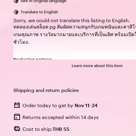
See in original language
Translate to English
Sorry, we could not translate this listing to English.
ทดลองเล่นสล็อต pg สัมผัสความสนุกกับเกมพนันและคาสิโนอ
เกมคุณภาพ รางวัลมากมายและบริการที่เป็นเลิศ พร้อมเปิด
ชั่วโมง.
Production partners
Learn more about this item
ทดลองเล่นสล็อต pg makes this item with help from
Paperworks, The Netherlands
View all
Shipping and return policies
Order today to get by
Nov 11-24
Returns accepted
within 14 days
Cost to ship:
THB
55