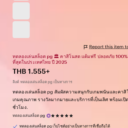
Report this item 
ทดลองเล่นสล็อต pg 🏛️ คาสิโนสด แต้มฟรี ปลอดภัย 100% เ
ที่สุดในประเทศไทย ปี 2025
Price:
THB 1.555+
ลิงค์ ทดลองเล่นสล็อต pg เป็นทางการ
ทดลองเล่นสล็อต pg สัมผัสความสนุกกับเกมพนันและคาสิโน
เกมคุณภาพ รางวัลมากมายและบริการที่เป็นเลิศ พร้อมเปิ
ชั่วโมง.
5
ทดลองเล่นสล็อต pg
out
of
ทดลองเล่นสล็อต pg เว็บไซต์อย่างเป็นทางการที่เชื่อถือได้