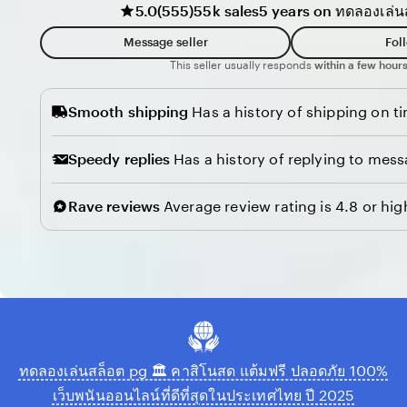
5.0
(555)
55k sales
5 years on ทดลองเล่น
r
i
i
e
Message seller
Fol
l
w
This seller usually responds
within a few hours
l
b
o
Smooth shipping
Has a history of shipping on t
y
C
Speedy replies
Has a history of replying to mess
o
n
Rave reviews
Average review rating is 4.8 or hig
n
y
ทดลองเล่นสล็อต pg 🏛️ คาสิโนสด แต้มฟรี ปลอดภัย 100%
เว็บพนันออนไลน์ที่ดีที่สุดในประเทศไทย ปี 2025