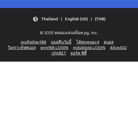
Thailand | English (US) | (THB)
© 2025 ทดลองเล่นสล็อต pg, Inc.
godfather168
บอลคืนวันนี้
โค้ดmegac4
ผบอล
วิเคราะห์ฟุตบอล
wyn168 LOGIN
indukbola LOGIN
Alice432
UFABET
ยอร์ค ซิตี้