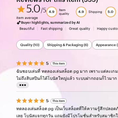
5.0
/5
Item
4.9
4.9
5.0
Shipping
quality
item average
Buyer highlights, summarized by AI
Beautiful
Fast shipping
Great quality
Happy cust
Filter
Quality (10)
Shipping & Packaging (6)
Appearance (
by
category
5
5
This item
out
ฉันชอบเล่นที่ ทดลองเล่นสล็อต pg มาก เพราะแต่ละเกมม
of
5
ไม่ถึงสิบสปินก็ได้โบนัสใหญ่แล้ว ระบบฝากถอนก็ไวมาก ใช
stars
L
i
5
5
This item
s
out
ทดลองเล่นสล็อต pg เป็นเว็บสล็อตที่ให้ความรู้สึกปลอด
of
t
5
เลย โบนัสแจกทุกวัน แถมยังมีโปรโมชั่นสำหรับสมาชิกให
i
stars