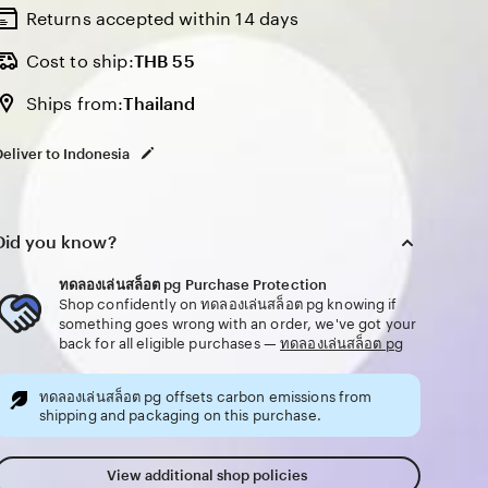
Returns accepted
within 14 days
Cost to ship:
THB
55
Ships from:
Thailand
eliver to Indonesia
Did you know?
ทดลองเล่นสล็อต pg Purchase Protection
Shop confidently on ทดลองเล่นสล็อต pg knowing if
something goes wrong with an order, we've got your
back for all eligible purchases —
ทดลองเล่นสล็อต pg
ทดลองเล่นสล็อต pg offsets carbon emissions from
shipping and packaging on this purchase.
View additional shop policies