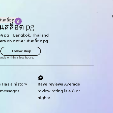
นสล็อต pg
อต pg
|
Bangkok, Thailand
ars on ทดลองเล่นสล็อต pg
Follow shop
ponds
within a few hours.
s
Has a history
Rave reviews
Average
o messages
review rating is 4.8 or
higher.