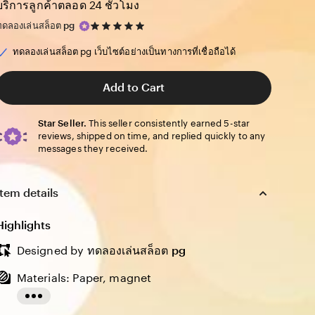
บริการลูกค้าตลอด 24 ชั่วโมง
5
ทดลองเล่นสล็อต pg
out
of
ทดลองเล่นสล็อต pg เว็บไซต์อย่างเป็นทางการที่เชื่อถือได้
5
stars
Add to Cart
Star Seller.
This seller consistently earned 5-star
reviews, shipped on time, and replied quickly to any
messages they received.
Item details
Highlights
Designed by
ทดลองเล่นสล็อต pg
Materials: Paper, magnet
Read