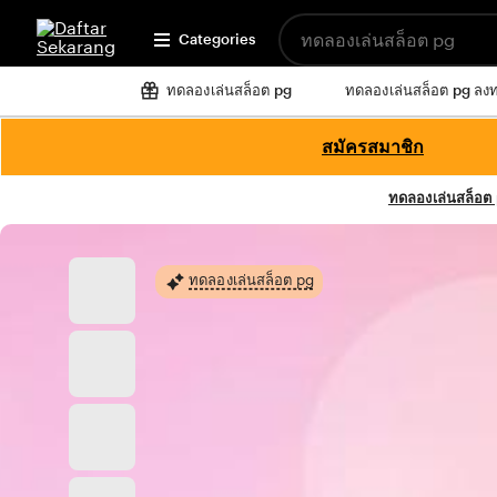
Skip
Search
ทดลอง
to
Categories
for
เล่น
Content
items
สล็อต
or
ทดลองเล่นสล็อต pg
ทดลองเล่นสล็อต pg ลงท
pg
shops
สมัครสมาชิก
ทดลองเล่นสล็อต
ทดลองเล่นสล็อต pg