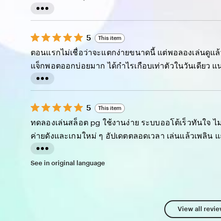
n
L
g
i
5
r
5
This item
s
out
e
ตอนแรกไม่เชื่อว่าจะแตกง่ายขนาดนี้ แต่พอลองเล่นดูแล้
of
t
5
v
แจ็กพอตออกบ่อยมาก ได้กำไรเกือบเท่าตัวในวันเดียว แ
i
stars
i
n
L
e
g
i
w
5
r
5
This item
s
out
b
e
ทดลองเล่นสล็อต pg ใช้งานง่าย ระบบออโต้เร็วทันใจ ไม
of
t
y
5
v
ค่ายดังและเกมใหม่ ๆ อัปเดตตลอดเวลา เล่นแล้วเพลิน แถ
i
stars
T
i
n
L
r
e
See in original language
g
i
a
w
r
s
c
b
e
t
y
y
v
i
View all revie
T
L
i