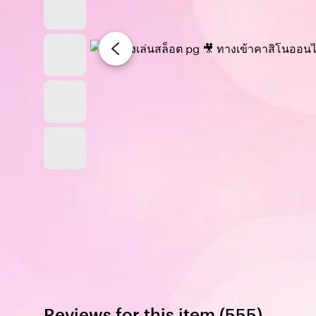
Reviews for this item (555)