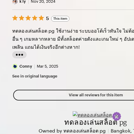
a
v
i
k ly
Nov 20, 2024
c
i
s
y
e
5
t
5
This item
out
T
w
i
of
ทดลองเล่นสล็อต pg ใช้งานง่าย ระบบออโต้เร็วทันใจ ไม่ต
5
h
b
n
stars
อื่น ๆ เกมหลากหลาย มีทั้งสล็อตค่ายดังและเกมใหม่ ๆ อัป
e
y
g
เพลิน แถมได้เงินจริงอีกต่างหาก!
w
L
r
a
e
L
u
v
i
Conny
Mar 5, 2025
r
i
s
See in original language
a
e
t
M
w
i
View all reviews for this item
a
b
n
r
y
g
i
k
r
ทดลองเล่นสล็อต pg
a
l
e
G
y
Owned by ทดลองเล่นสล็อต pg
|
Bangkok, 
v