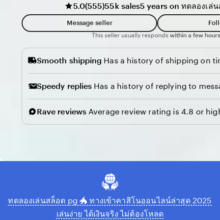
5.0
(555)
55k sales
5 years on ทดลองเล่น
r
i
i
e
Message seller
Fol
l
w
This seller usually responds
within a few hours
l
b
o
Smooth shipping
Has a history of shipping on t
y
C
Speedy replies
Has a history of replying to mess
o
n
Rave reviews
Average review rating is 4.8 or hig
n
y
ทดลองเล่นสล็อต pg 🐲 ทางเข้าคาสิโนออนไลน์ล่าสุด 2025
เล่นง่าย ได้เงินจริง ไม่ต้องโหลด