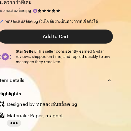
สะดวกกว่าที่เคย
5
ทดลองเล่นสล็อต pg
out
of
ทดลองเล่นสล็อต pg เว็บไซต์อย่างเป็นทางการที่เชื่อถือได้
5
stars
Add to Cart
Star Seller.
This seller consistently earned 5-star
reviews, shipped on time, and replied quickly to any
messages they received.
Item details
Highlights
Designed by
ทดลองเล่นสล็อต pg
Materials: Paper, magnet
Read