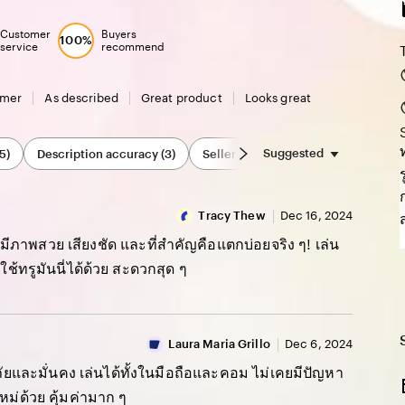
Customer
Buyers
100%
service
recommend
omer
As described
Great product
Looks great
Suggested
5)
Description accuracy (3)
Seller service (2)
Sizing & Fit (1)
Tracy Thew
Dec 16, 2024
ีภาพสวย เสียงชัด และที่สำคัญคือแตกบ่อยจริง ๆ! เล่น
้ทรูมันนี่ได้ด้วย สะดวกสุด ๆ
Laura Maria Grillo
Dec 6, 2024
ภัยและมั่นคง เล่นได้ทั้งในมือถือและคอม ไม่เคยมีปัญหา
ม่ด้วย คุ้มค่ามาก ๆ