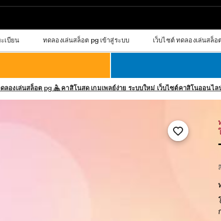
ะเบียน
ทดลองเล่นสล็อต pg เข้าสู่ระบบ
เว็บไซต์ ทดลองเล่นสล็อ
ดลองเล่นสล็อต pg 🤽 คาสิโนสด เกมเพลย์ง่าย ระบบใหม่ เว็บไซต์คาสิโนออนไล
Add
to
Favorites
ล