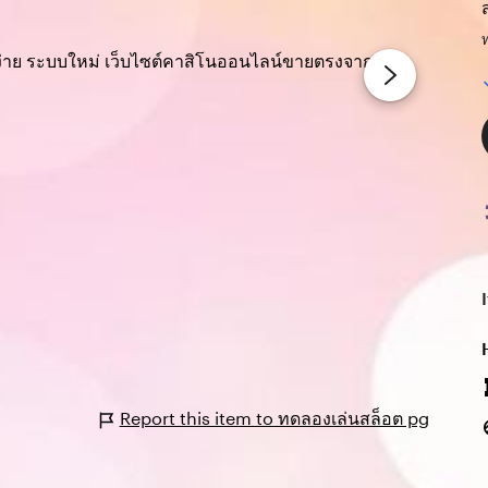
Report this item to ทดลองเล่นสล็อต pg