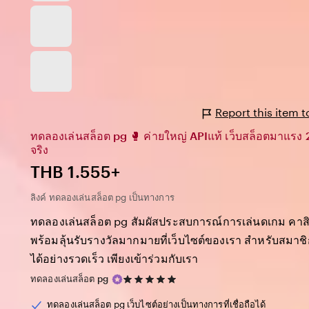
Report this item 
ทดลองเล่นสล็อต pg 🥊 ค่ายใหญ่ APIแท้ เว็บสล็อตมาแรง 
จริง
Price:
THB 1.555+
ลิงค์ ทดลองเล่นสล็อต pg เป็นทางการ
ทดลองเล่นสล็อต pg สัมผัสประสบการณ์การเล่นดเกม คาสิโน
พร้อมลุ้นรับรางวัลมากมายที่เว็บไซต์ของเรา สำหรับสมาชิ
ได้อย่างรวดเร็ว เพียงเข้าร่วมกับเรา
5
ทดลองเล่นสล็อต pg
out
of
ทดลองเล่นสล็อต pg เว็บไซต์อย่างเป็นทางการที่เชื่อถือได้