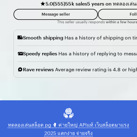
5.0
(555)
55k sales
5 years on ทดลองเล่น
r
i
i
e
Message seller
Fol
l
w
This seller usually responds
within a few hours
l
b
o
Smooth shipping
Has a history of shipping on t
y
C
Speedy replies
Has a history of replying to mess
o
n
Rave reviews
Average review rating is 4.8 or hig
n
y
ทดลองเล่นสล็อต pg 🥊 ค่ายใหญ่ APIแท้ เว็บสล็อตมาแรง
2025 แตกง่าย จ่ายจริง