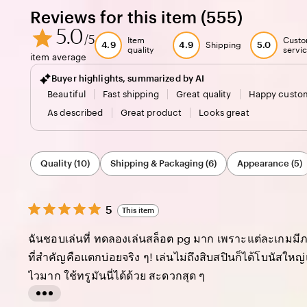
Reviews for this item (555)
5.0
/5
Item
Custo
4.9
4.9
5.0
Shipping
quality
servi
item average
Buyer highlights, summarized by AI
Beautiful
Fast shipping
Great quality
Happy custo
As described
Great product
Looks great
Filter
Quality (10)
Shipping & Packaging (6)
Appearance (5)
by
category
5
5
This item
out
of
ฉันชอบเล่นที่ ทดลองเล่นสล็อต pg มาก เพราะแต่ละเกมมี
5
stars
ที่สำคัญคือแตกบ่อยจริง ๆ! เล่นไม่ถึงสิบสปินก็ได้โบนัสให
ไวมาก ใช้ทรูมันนี่ได้ด้วย สะดวกสุด ๆ
L