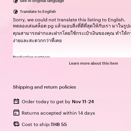
See in original language
Translate to English
Sorry, we could not translate this listing to English.
ทดลองเล่นสล็อต pg แล้วมอบสิ่งที่ดีที่สุดให้กับเรา มาในรู
คุณสามารถฝากและฝากโดยใช้กระเป๋าเงินของคุณ ทำให้ก
ง่ายและสะดวกกว่าที่เคย
Production partners
Learn more about this item
ทดลองเล่นสล็อต pg makes this item with help from
Paperworks, The Netherlands
View all
Shipping and return policies
Order today to get by
Nov 11-24
Returns accepted
within 14 days
Cost to ship:
THB
55