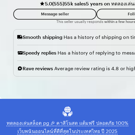
5.0
(555)
55k sales
5 years on ทดลองเล่น
r
i
i
e
Message seller
Fol
l
w
This seller usually responds
within a few hours
l
b
o
Smooth shipping
Has a history of shipping on t
y
C
Speedy replies
Has a history of replying to mess
o
n
Rave reviews
Average review rating is 4.8 or hig
n
y
ทดลองเล่นสล็อต pg 🎉 คาสิโนสด แต้มฟรี ปลอดภัย 100%
เว็บพนันออนไลน์ที่ดีที่สุดในประเทศไทย ปี 2025