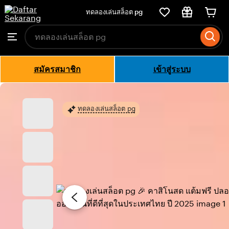
ทดลอง
ทดลองเล่นสล็อต pg
Skip
เล่น
to
Search
Browse
สล็อต
ontent
for
pg
items
or
สมัครสมาชิก
เข้าสู่ระบบ
shops
ทดลองเล่นสล็อต pg