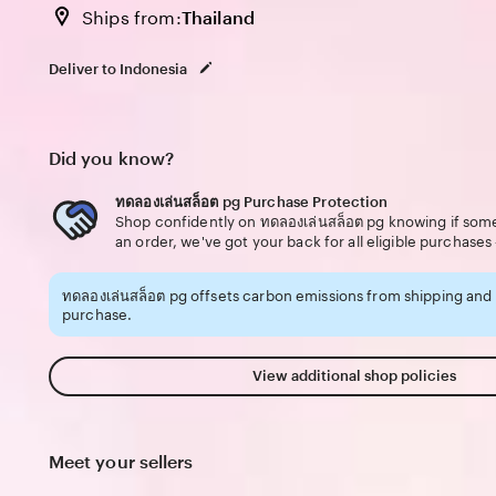
Ships from:
Thailand
Deliver to Indonesia
Did you know?
ทดลองเล่นสล็อต pg Purchase Protection
Shop confidently on ทดลองเล่นสล็อต pg knowing if som
an order, we've got your back for all eligible purchase
ทดลองเล่นสล็อต pg offsets carbon emissions from shipping and
purchase.
View additional shop policies
Meet your sellers