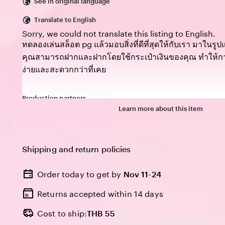
See in original language
Translate to English
Sorry, we could not translate this listing to English.
ทดลองเล่นสล็อต pg แล้วมอบสิ่งที่ดีที่สุดให้กับเรา มาในรู
คุณสามารถฝากและฝากโดยใช้กระเป๋าเงินของคุณ ทำให้ก
ง่ายและสะดวกกว่าที่เคย
Production partners
Learn more about this item
ทดลองเล่นสล็อต pg makes this item with help from
Paperworks, The Netherlands
View all
Shipping and return policies
Order today to get by
Nov 11-24
Returns accepted
within 14 days
Cost to ship:
THB
55