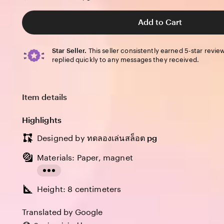
5
stars
Add to Cart
Star Seller.
This seller consistently earned 5-star revie
replied quickly to any messages they received.
Item details
Highlights
Designed by
ทดลองเล่นสล็อต pg
Materials: Paper, magnet
Read
Height: 8 centimeters
the
full
Translated by Google
description