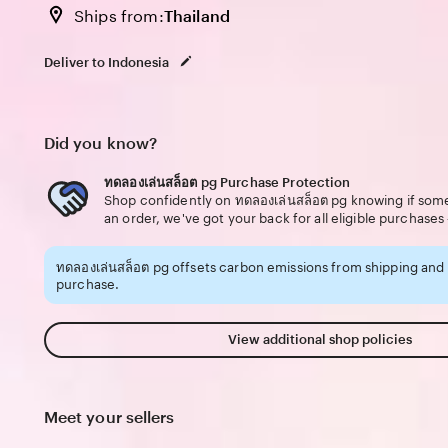
Ships from:
Thailand
Deliver to Indonesia
Did you know?
ทดลองเล่นสล็อต pg Purchase Protection
Shop confidently on ทดลองเล่นสล็อต pg knowing if som
an order, we've got your back for all eligible purchase
ทดลองเล่นสล็อต pg offsets carbon emissions from shipping and
purchase.
View additional shop policies
Meet your sellers