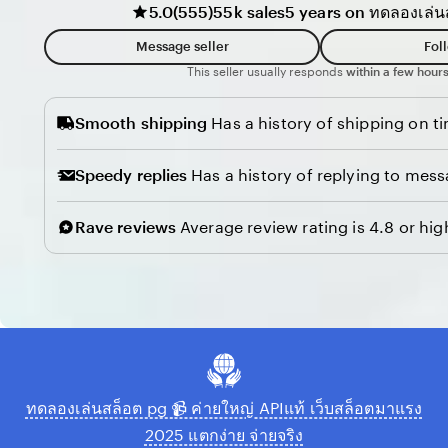
5.0
(555)
55k sales
5 years on ทดลองเล่น
r
i
i
e
Message seller
Fol
l
w
This seller usually responds
within a few hours
l
b
o
Smooth shipping
Has a history of shipping on t
y
C
Speedy replies
Has a history of replying to mess
o
n
Rave reviews
Average review rating is 4.8 or hig
n
y
ทดลองเล่นสล็อต pg 📹 ค่ายใหญ่ APIแท้ เว็บสล็อตมาแรง
2025 แตกง่าย จ่ายจริง