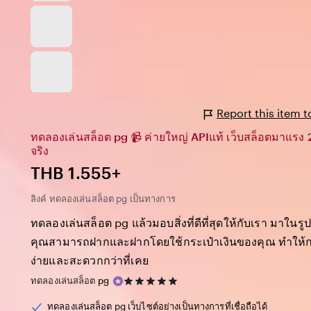
Report this item 
ทดลองเล่นสล็อต pg 📹 ค่ายใหญ่ APIแท้ เว็บสล็อตมาแรง 
จริง
Price:
THB 1.555+
ลิงค์ ทดลองเล่นสล็อต pg เป็นทางการ
ทดลองเล่นสล็อต pg แล้วมอบสิ่งที่ดีที่สุดให้กับเรา มาในร
คุณสามารถฝากและฝากโดยใช้กระเป๋าเงินของคุณ ทำให้
ง่ายและสะดวกกว่าที่เคย
5
ทดลองเล่นสล็อต pg
out
of
ทดลองเล่นสล็อต pg เว็บไซต์อย่างเป็นทางการที่เชื่อถือได้