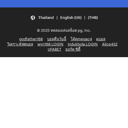
Thailand | English (US) | (THB)
© 2025 ทดลองเล่นสล็อต pg, Inc.
godfather168
บอลคืนวันนี้
โค้ดmegac4
ผบอล
วิเคราะห์ฟุตบอล
wyn168 LOGIN
indukbola LOGIN
Alice432
UFABET
ยอร์ค ซิตี้