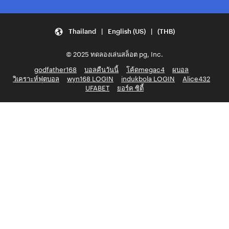
Thailand | English (US) | (THB)
© 2025 ทดลองเล่นสล็อต pg, Inc.
godfather168
บอลคืนวันนี้
โค้ดmegac4
ผบอล
วิเคราะห์ฟุตบอล
wyn168 LOGIN
indukbola LOGIN
Alice432
UFABET
ยอร์ค ซิตี้