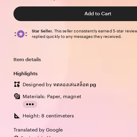
5
stars
Add to Cart
Star Seller.
This seller consistently earned 5-star revie
replied quickly to any messages they received.
Item details
Highlights
Designed by
ทดลองเล่นสล็อต pg
Materials: Paper, magnet
Read
Height: 8 centimeters
the
full
Translated by Google
description