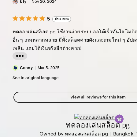
a
v
i
k ly
Nov 20, 2024
c
i
s
y
e
5
t
5
This item
out
T
w
i
of
ทดลองเล่นสล็อต pg ใช้งานง่าย ระบบออโต้เร็วทันใจ ไม่ต
5
h
b
n
stars
อื่น ๆ เกมหลากหลาย มีทั้งสล็อตค่ายดังและเกมใหม่ ๆ อัป
e
y
g
เพลิน แถมได้เงินจริงอีกต่างหาก!
w
L
r
a
e
L
u
v
i
Conny
Mar 5, 2025
r
i
s
See in original language
a
e
t
M
w
i
View all reviews for this item
a
b
n
r
y
g
i
k
r
ทดลองเล่นสล็อต pg
a
l
e
G
y
Owned by ทดลองเล่นสล็อต pg
|
Bangkok, 
v