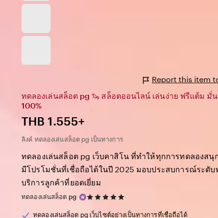
Report this item 
ทดลองเล่นสล็อต pg 🦦 สล็อตออนไลน์ เล่นง่าย ฟรีแต้ม ม
100%
Price:
THB 1.555+
ลิงค์ ทดลองเล่นสล็อต pg เป็นทางการ
ทดลองเล่นสล็อต pg เว็บคาสิโน ที่ทำให้ทุกการทดลองสนุก
มีโปรโมชั่นที่เชื่อถือได้ในปี 2025 มอบประสบการณ์ระดับ
บริการลูกค้าที่ยอดเยี่ยม
5
ทดลองเล่นสล็อต pg
out
of
ทดลองเล่นสล็อต pg เว็บไซต์อย่างเป็นทางการที่เชื่อถือได้