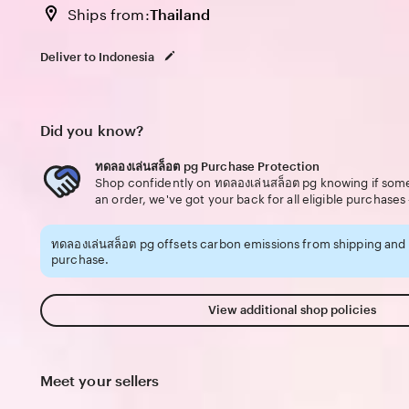
Ships from:
Thailand
Deliver to Indonesia
Did you know?
ทดลองเล่นสล็อต pg Purchase Protection
Shop confidently on ทดลองเล่นสล็อต pg knowing if som
an order, we've got your back for all eligible purchase
ทดลองเล่นสล็อต pg offsets carbon emissions from shipping and
purchase.
View additional shop policies
Meet your sellers