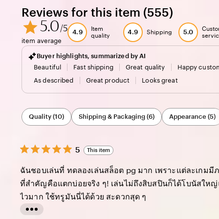
Reviews for this item (555)
5.0
/5
Item
Custo
4.9
4.9
5.0
Shipping
quality
servi
item average
Buyer highlights, summarized by AI
Beautiful
Fast shipping
Great quality
Happy custo
As described
Great product
Looks great
Filter
Quality (10)
Shipping & Packaging (6)
Appearance (5)
by
category
5
5
This item
out
of
ฉันชอบเล่นที่ ทดลองเล่นสล็อต pg มาก เพราะแต่ละเกมมี
5
stars
ที่สำคัญคือแตกบ่อยจริง ๆ! เล่นไม่ถึงสิบสปินก็ได้โบนัสให
ไวมาก ใช้ทรูมันนี่ได้ด้วย สะดวกสุด ๆ
L