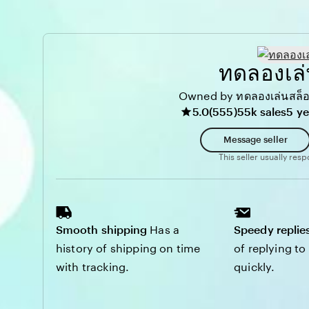
n
h
a
e
g
e
u
w
r
w
r
b
e
a
y
ทดลองเล่
v
M
k
i
Owned by ทดลองเล่นสล็
a
l
e
5.0
(555)
55k sales
5 ye
r
y
w
i
Message seller
b
a
This seller usually res
y
G
C
r
o
i
n
Smooth shipping
Has a
Speedy replie
l
n
history of shipping on time
of replying t
l
y
with tracking.
quickly.
o