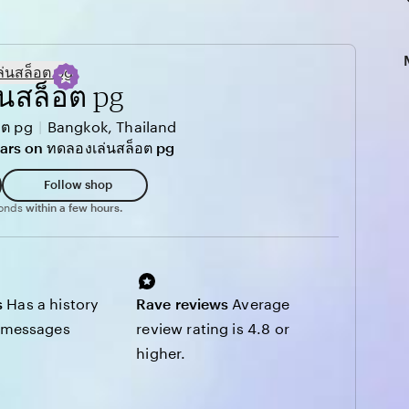
นสล็อต pg
อต pg
|
Bangkok, Thailand
ars on ทดลองเล่นสล็อต pg
Follow shop
ponds
within a few hours.
s
Has a history
Rave reviews
Average
o messages
review rating is 4.8 or
higher.