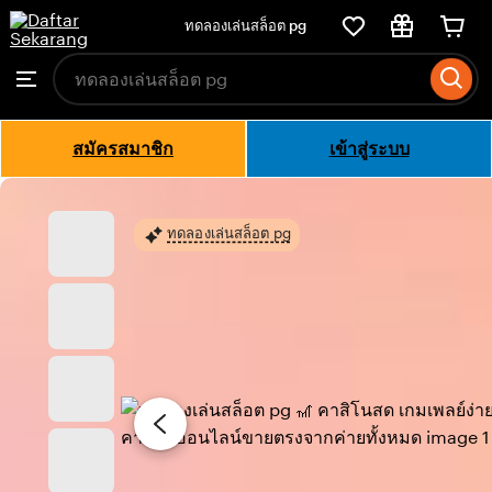
ทดลอง
ทดลองเล่นสล็อต pg
Skip
เล่น
to
Search
Browse
สล็อต
ontent
for
pg
items
or
สมัครสมาชิก
เข้าสู่ระบบ
shops
ทดลองเล่นสล็อต pg