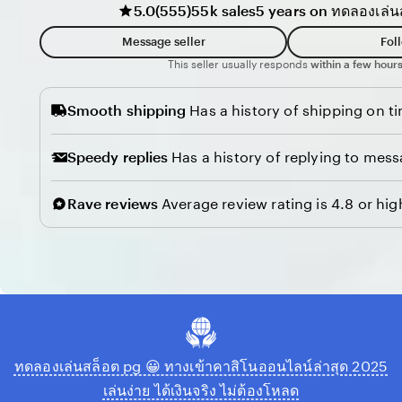
5.0
(555)
55k sales
5 years on ทดลองเล่น
r
i
i
e
Message seller
Fol
l
w
This seller usually responds
within a few hours
l
b
o
Smooth shipping
Has a history of shipping on t
y
C
Speedy replies
Has a history of replying to mess
o
n
Rave reviews
Average review rating is 4.8 or hig
n
y
ทดลองเล่นสล็อต pg 😀 ทางเข้าคาสิโนออนไลน์ล่าสุด 2025
เล่นง่าย ได้เงินจริง ไม่ต้องโหลด