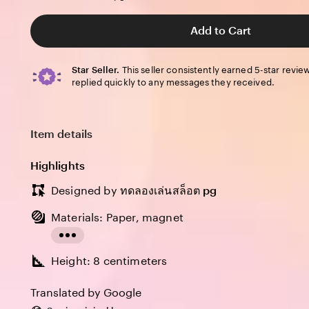
5
stars
Add to Cart
Star Seller.
This seller consistently earned 5-star revie
replied quickly to any messages they received.
Item details
Highlights
Designed by
ทดลองเล่นสล็อต pg
Materials: Paper, magnet
Read
Height: 8 centimeters
the
full
Translated by Google
description