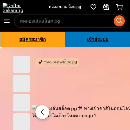
ทดลอง
ทดลองเล่นสล็อต pg
Skip
เล่น
to
Search
Browse
สล็อต
ontent
for
pg
items
or
สมัครสมาชิก
เข้าสู่ระบบ
shops
ทดลองเล่นสล็อต pg