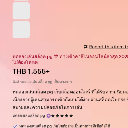
Report this item 
ทดลองเล่นสล็อต pg 🎊 ทางเข้าคาสิโนออนไลน์ล่าสุด 2025 เ
ไม่ต้องโหลด
Price:
THB 1.555+
ลิงค์ ทดลองเล่นสล็อต pg เป็นทางการ
ทดลองเล่นสล็อต pg เว็บสล็อตออนไลน์ ที่ได้รับความนิยมอ
เนื่องจากผู้เล่นสามารถเข้าถึงเกมได้ง่ายผ่านสล็อตเว็บตรง
สบายและความปลอดภัยในการเล่น
5
ทดลองเล่นสล็อต pg
out
of
ทดลองเล่นสล็อต pg เว็บไซต์อย่างเป็นทางการที่เชื่อถือได้