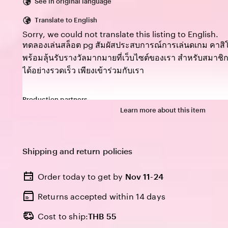
See in original language
Translate to English
Sorry, we could not translate this listing to English.
ทดลองเล่นสล็อต pg สัมผัสประสบการณ์การเล่นดเกม คาสิโนอ
พร้อมลุ้นรับรางวัลมากมายที่เว็บไซต์ของเรา สำหรับสมาชิก
ได้อย่างรวดเร็ว เพียงเข้าร่วมกับเรา
Production partners
Learn more about this item
ทดลองเล่นสล็อต pg makes this item with help from
Paperworks, The Netherlands
View all
Shipping and return policies
Order today to get by
Nov 11-24
Returns accepted
within 14 days
Cost to ship:
THB
55