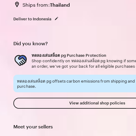
Ships from:
Thailand
Deliver to Indonesia
Did you know?
ทดลองเล่นสล็อต pg Purchase Protection
Shop confidently on ทดลองเล่นสล็อต pg knowing if som
an order, we've got your back for all eligible purchase
ทดลองเล่นสล็อต pg offsets carbon emissions from shipping and
purchase.
View additional shop policies
Meet your sellers