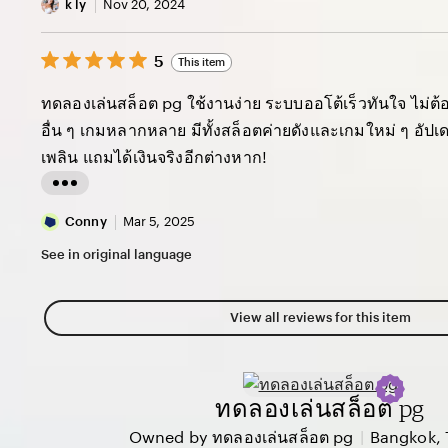
a
v
i
k ly
Nov 20, 2024
c
i
s
y
e
5
t
5
This item
out
T
w
i
of
ทดลองเล่นสล็อต pg ใช้งานง่าย ระบบออโต้เร็วทันใจ ไม่ต
5
h
b
n
stars
อื่น ๆ เกมหลากหลาย มีทั้งสล็อตค่ายดังและเกมใหม่ ๆ อัป
e
y
g
เพลิน แถมได้เงินจริงอีกต่างหาก!
w
L
r
a
e
L
u
v
i
Conny
Mar 5, 2025
r
i
s
See in original language
a
e
t
M
w
i
View all reviews for this item
a
b
n
r
y
g
i
k
r
ทดลองเล่นสล็อต pg
a
l
e
G
y
Owned by ทดลองเล่นสล็อต pg
|
Bangkok, 
v