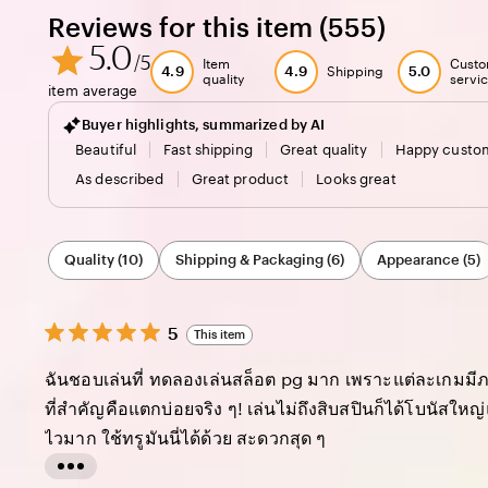
Reviews for this item (555)
5.0
/5
Item
Custo
4.9
4.9
5.0
Shipping
quality
servi
item average
Buyer highlights, summarized by AI
Beautiful
Fast shipping
Great quality
Happy custo
As described
Great product
Looks great
Filter
Quality (10)
Shipping & Packaging (6)
Appearance (5)
by
category
5
5
This item
out
of
ฉันชอบเล่นที่ ทดลองเล่นสล็อต pg มาก เพราะแต่ละเกมมี
5
stars
ที่สำคัญคือแตกบ่อยจริง ๆ! เล่นไม่ถึงสิบสปินก็ได้โบนัสให
ไวมาก ใช้ทรูมันนี่ได้ด้วย สะดวกสุด ๆ
L