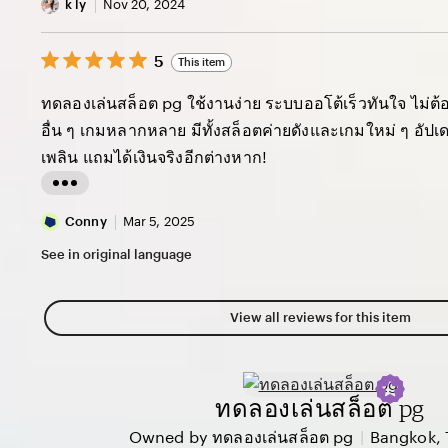
a
v
i
k ly
Nov 20, 2024
c
i
s
y
e
5
t
5
This item
out
T
w
i
of
ทดลองเล่นสล็อต pg ใช้งานง่าย ระบบออโต้เร็วทันใจ ไม่ต
5
h
b
n
stars
อื่น ๆ เกมหลากหลาย มีทั้งสล็อตค่ายดังและเกมใหม่ ๆ อัป
e
y
g
เพลิน แถมได้เงินจริงอีกต่างหาก!
w
L
r
a
e
L
u
v
i
Conny
Mar 5, 2025
r
i
s
See in original language
a
e
t
M
w
i
View all reviews for this item
a
b
n
r
y
g
i
k
r
ทดลองเล่นสล็อต pg
a
l
e
G
y
Owned by ทดลองเล่นสล็อต pg
|
Bangkok, 
v