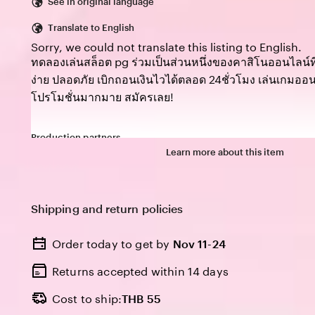
See in original language
Translate to English
Sorry, we could not translate this listing to English.
ทดลองเล่นสล็อต pg ร่วมเป็นส่วนหนึ่งของคาสิโนออนไลน์ที่
ง่าย ปลอดภัย เบิกถอนเงินไวได้ตลอด 24ชั่วโมง เล่นเกมออน
โปรโมชั่นมากมาย สมัครเลย!
Production partners
Learn more about this item
ทดลองเล่นสล็อต pg makes this item with help from
Paperworks, The Netherlands
View all
Shipping and return policies
Order today to get by
Nov 11-24
Returns accepted
within 14 days
Cost to ship:
THB
55