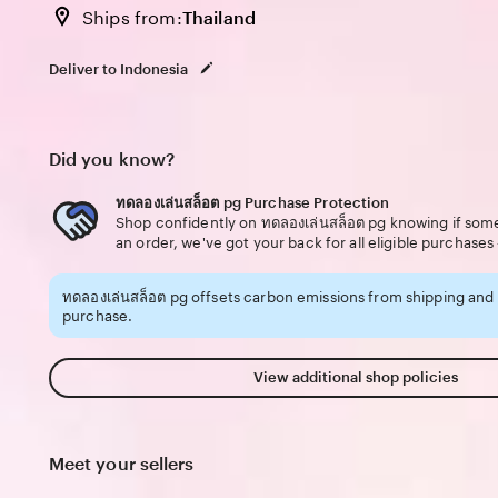
Ships from:
Thailand
Deliver to Indonesia
Did you know?
ทดลองเล่นสล็อต pg Purchase Protection
Shop confidently on ทดลองเล่นสล็อต pg knowing if som
an order, we've got your back for all eligible purchase
ทดลองเล่นสล็อต pg offsets carbon emissions from shipping and
purchase.
View additional shop policies
Meet your sellers