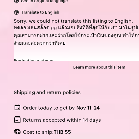
See in original language
Translate to English
Sorry, we could not translate this listing to English.
ทดลองเล่นสล็อต pg แล้วมอบสิ่งที่ดีที่สุดให้กับเรา มาในรู
คุณสามารถฝากและฝากโดยใช้กระเป๋าเงินของคุณ ทำให้ก
ง่ายและสะดวกกว่าที่เคย
Production partners
Learn more about this item
ทดลองเล่นสล็อต pg makes this item with help from
Paperworks, The Netherlands
View all
Shipping and return policies
Order today to get by
Nov 11-24
Returns accepted
within 14 days
Cost to ship:
THB
55