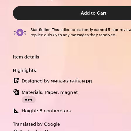
5
stars
Add to Cart
Star Seller.
This seller consistently earned 5-star revie
replied quickly to any messages they received.
Item details
Highlights
Designed by
ทดลองเล่นสล็อต pg
Materials: Paper, magnet
Read
Height: 8 centimeters
the
full
Translated by Google
description