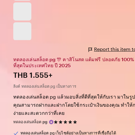
Report this item 
ทดลองเล่นสล็อต pg 🎊 คาสิโนสด แต้มฟรี ปลอดภัย 100% เ
ที่สุดในประเทศไทย ปี 2025
Price:
THB 1.555+
ลิงค์ ทดลองเล่นสล็อต pg เป็นทางการ
ทดลองเล่นสล็อต pg แล้วมอบสิ่งที่ดีที่สุดให้กับเรา มาในร
คุณสามารถฝากและฝากโดยใช้กระเป๋าเงินของคุณ ทำให้
ง่ายและสะดวกกว่าที่เคย
5
ทดลองเล่นสล็อต pg
out
of
ทดลองเล่นสล็อต pg เว็บไซต์อย่างเป็นทางการที่เชื่อถือได้