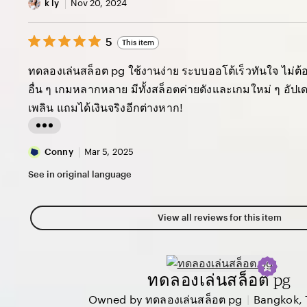
a
v
i
k ly
Nov 20, 2024
c
i
s
y
e
5
t
5
This item
out
T
w
i
of
ทดลองเล่นสล็อต pg ใช้งานง่าย ระบบออโต้เร็วทันใจ ไม่ต
5
h
b
n
stars
อื่น ๆ เกมหลากหลาย มีทั้งสล็อตค่ายดังและเกมใหม่ ๆ อัป
e
y
g
เพลิน แถมได้เงินจริงอีกต่างหาก!
w
L
r
a
e
L
u
v
i
Conny
Mar 5, 2025
r
i
s
See in original language
a
e
t
M
w
i
View all reviews for this item
a
b
n
r
y
g
i
k
r
ทดลองเล่นสล็อต pg
a
l
e
G
y
Owned by ทดลองเล่นสล็อต pg
|
Bangkok, 
v