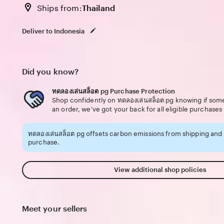
Ships from:
Thailand
Deliver to Indonesia
Did you know?
ทดลองเล่นสล็อต pg Purchase Protection
Shop confidently on ทดลองเล่นสล็อต pg knowing if som
an order, we've got your back for all eligible purchase
ทดลองเล่นสล็อต pg offsets carbon emissions from shipping and
purchase.
View additional shop policies
Meet your sellers