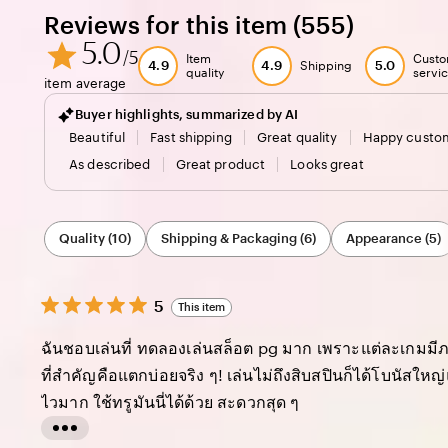
Reviews for this item (555)
5.0
/5
Item
Custo
4.9
4.9
5.0
Shipping
quality
servi
item average
Buyer highlights, summarized by AI
Beautiful
Fast shipping
Great quality
Happy custo
As described
Great product
Looks great
Filter
Quality (10)
Shipping & Packaging (6)
Appearance (5)
by
category
5
5
This item
out
of
ฉันชอบเล่นที่ ทดลองเล่นสล็อต pg มาก เพราะแต่ละเกมมี
5
stars
ที่สำคัญคือแตกบ่อยจริง ๆ! เล่นไม่ถึงสิบสปินก็ได้โบนัสให
ไวมาก ใช้ทรูมันนี่ได้ด้วย สะดวกสุด ๆ
L