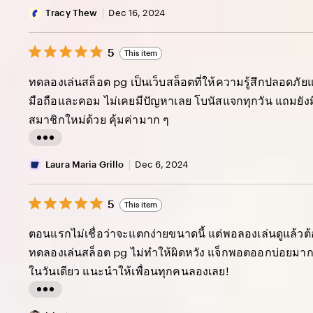
i
Tracy Thew
Dec 16, 2024
s
5
t
5
This item
out
i
of
ทดลองเล่นสล็อต pg เป็นเว็บสล็อตที่ให้ความรู้สึกปลอดภัยแล
5
n
stars
มือถือและคอม ไม่เคยมีปัญหาเลย โบนัสแจกทุกวัน แถมยัง
g
สมาชิกใหม่ด้วย คุ้มค่ามาก ๆ
r
e
L
v
i
Laura Maria Grillo
Dec 6, 2024
i
s
e
5
t
5
This item
out
w
i
of
ตอนแรกไม่เชื่อว่าจะแตกง่ายขนาดนี้ แต่พอลองเล่นดูแล้วต
5
b
n
stars
ทดลองเล่นสล็อต pg ไม่ทำให้ผิดหวัง แจ็กพอตออกบ่อยมาก 
y
g
ในวันเดียว แนะนำให้เพื่อนทุกคนลองเลย!
T
r
r
e
L