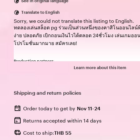
See in original language
Translate to English
Sorry, we could not translate this listing to English.
ทดลองเล่นสล็อต pg ร่วมเป็นส่วนหนึ่งของคาสิโนออนไลน์ที่
ง่าย ปลอดภัย เบิกถอนเงินไวได้ตลอด 24ชั่วโมง เล่นเกมออน
โปรโมชั่นมากมาย สมัครเลย!
Production partners
Learn more about this item
ทดลองเล่นสล็อต pg makes this item with help from
Paperworks, The Netherlands
View all
Shipping and return policies
Order today to get by
Nov 11-24
Returns accepted
within 14 days
Cost to ship:
THB
55