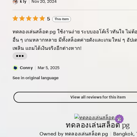
a
v
i
k ly
Nov 20, 2024
c
i
s
y
e
5
t
5
This item
out
T
w
i
of
ทดลองเล่นสล็อต pg ใช้งานง่าย ระบบออโต้เร็วทันใจ ไม่ต
5
h
b
n
stars
อื่น ๆ เกมหลากหลาย มีทั้งสล็อตค่ายดังและเกมใหม่ ๆ อัป
e
y
g
เพลิน แถมได้เงินจริงอีกต่างหาก!
w
L
r
a
e
L
u
v
i
Conny
Mar 5, 2025
r
i
s
See in original language
a
e
t
M
w
i
View all reviews for this item
a
b
n
r
y
g
i
k
r
ทดลองเล่นสล็อต pg
a
l
e
G
y
Owned by ทดลองเล่นสล็อต pg
|
Bangkok, 
v