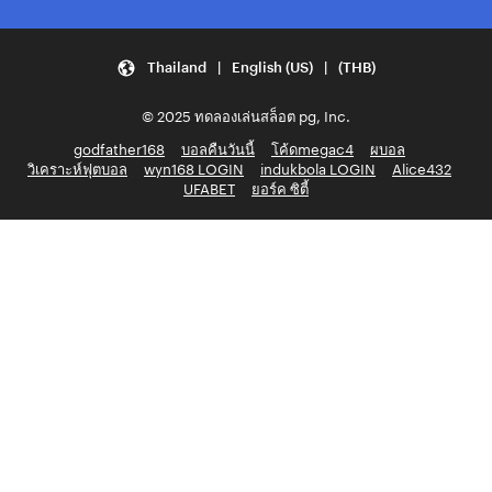
Thailand | English (US) | (THB)
© 2025 ทดลองเล่นสล็อต pg, Inc.
godfather168
บอลคืนวันนี้
โค้ดmegac4
ผบอล
วิเคราะห์ฟุตบอล
wyn168 LOGIN
indukbola LOGIN
Alice432
UFABET
ยอร์ค ซิตี้