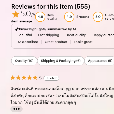
Reviews for this item (555)
5.0
/5
Item
Custo
4.9
4.9
5.0
Shipping
quality
servi
item average
Buyer highlights, summarized by AI
Beautiful
Fast shipping
Great quality
Happy custo
As described
Great product
Looks great
Filter
Quality (10)
Shipping & Packaging (6)
Appearance (5)
by
category
5
5
This item
out
of
ฉันชอบเล่นที่ ทดลองเล่นสล็อต pg มาก เพราะแต่ละเกมมี
5
stars
ที่สำคัญคือแตกบ่อยจริง ๆ! เล่นไม่ถึงสิบสปินก็ได้โบนัสให
ไวมาก ใช้ทรูมันนี่ได้ด้วย สะดวกสุด ๆ
L