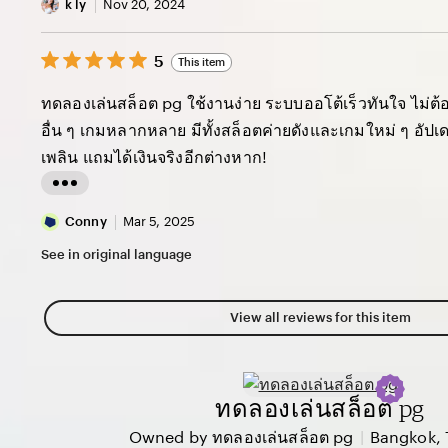
a
v
i
k ly
Nov 20, 2024
c
i
s
y
e
5
t
5
This item
out
T
w
i
of
ทดลองเล่นสล็อต pg ใช้งานง่าย ระบบออโต้เร็วทันใจ ไม่ต
5
h
b
n
stars
อื่น ๆ เกมหลากหลาย มีทั้งสล็อตค่ายดังและเกมใหม่ ๆ อัป
e
y
g
เพลิน แถมได้เงินจริงอีกต่างหาก!
w
L
r
a
e
L
u
v
i
Conny
Mar 5, 2025
r
i
s
See in original language
a
e
t
M
w
i
View all reviews for this item
a
b
n
r
y
g
i
k
r
ทดลองเล่นสล็อต pg
a
l
e
G
y
Owned by ทดลองเล่นสล็อต pg
|
Bangkok, 
v