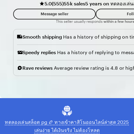
5.0
(555)
55k sales
5 years on ทดลองเล่น
r
i
i
e
Message seller
Fol
l
w
This seller usually responds
within a few hours
l
b
o
Smooth shipping
Has a history of shipping on t
y
C
Speedy replies
Has a history of replying to mess
o
n
Rave reviews
Average review rating is 4.8 or hig
n
y
ทดลองเล่นสล็อต pg 🏉 ทางเข้าคาสิโนออนไลน์ล่าสุด 2025
เล่นง่าย ได้เงินจริง ไม่ต้องโหลด