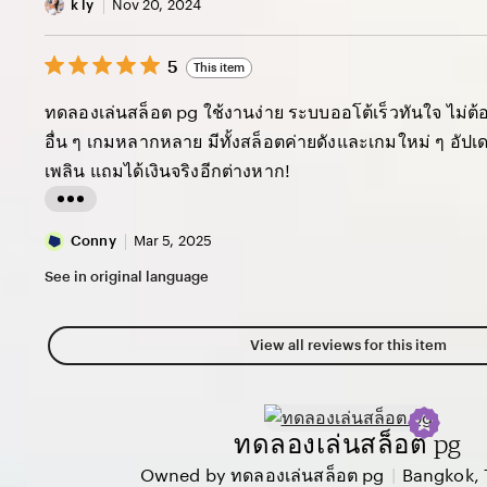
a
v
i
k ly
Nov 20, 2024
c
i
s
y
e
5
t
5
This item
out
T
w
i
of
ทดลองเล่นสล็อต pg ใช้งานง่าย ระบบออโต้เร็วทันใจ ไม่ต
5
h
b
n
stars
อื่น ๆ เกมหลากหลาย มีทั้งสล็อตค่ายดังและเกมใหม่ ๆ อัป
e
y
g
เพลิน แถมได้เงินจริงอีกต่างหาก!
w
L
r
a
e
L
u
v
i
Conny
Mar 5, 2025
r
i
s
See in original language
a
e
t
M
w
i
View all reviews for this item
a
b
n
r
y
g
i
k
r
ทดลองเล่นสล็อต pg
a
l
e
G
y
Owned by ทดลองเล่นสล็อต pg
|
Bangkok, 
v