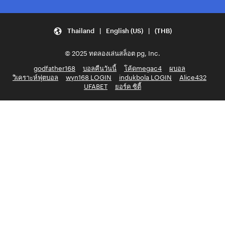
Thailand | English (US) | (THB)
© 2025 ทดลองเล่นสล็อต pg, Inc.
godfather168
บอลคืนวันนี้
โค้ดmegac4
ผบอล
วิเคราะห์ฟุตบอล
wyn168 LOGIN
indukbola LOGIN
Alice432
UFABET
ยอร์ค ซิตี้