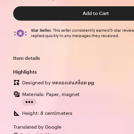
5
stars
Add to Cart
Star Seller.
This seller consistently earned 5-star revie
replied quickly to any messages they received.
Item details
Highlights
Designed by
ทดลองเล่นสล็อต pg
Materials: Paper, magnet
Read
Height: 8 centimeters
the
full
Translated by Google
description