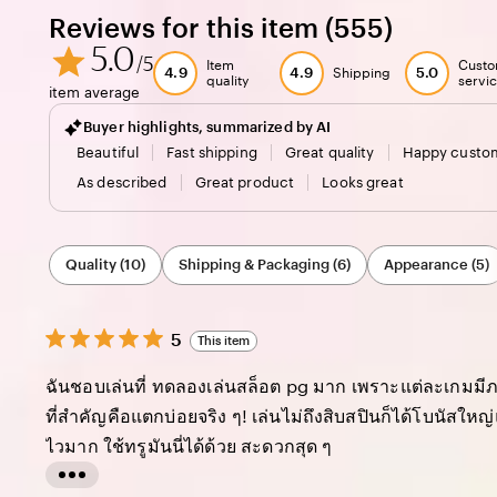
Reviews for this item (555)
5.0
/5
Item
Custo
4.9
4.9
5.0
Shipping
quality
servi
item average
Buyer highlights, summarized by AI
Beautiful
Fast shipping
Great quality
Happy custo
As described
Great product
Looks great
Filter
Quality (10)
Shipping & Packaging (6)
Appearance (5)
by
category
5
5
This item
out
of
ฉันชอบเล่นที่ ทดลองเล่นสล็อต pg มาก เพราะแต่ละเกมมี
5
stars
ที่สำคัญคือแตกบ่อยจริง ๆ! เล่นไม่ถึงสิบสปินก็ได้โบนัสให
ไวมาก ใช้ทรูมันนี่ได้ด้วย สะดวกสุด ๆ
L