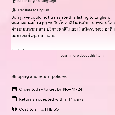
See in original language
Translate to English
Sorry, we could not translate this listing to English.
ทดลองเล่นสล็อต pg พบกับเว็บคาสิโนอันดับ 1 มาพร้อมโอ
ค่ายเกมหลากหลาย บริการคาสิโนออนไลน์ครบวงจร อาทิ ส
บอล และอื่นๆอีกมากมาย
Production partners
Learn more about this item
ทดลองเล่นสล็อต pg makes this item with help from
Paperworks, The Netherlands
View all
Shipping and return policies
Order today to get by
Nov 11-24
Returns accepted
within 14 days
Cost to ship:
THB
55