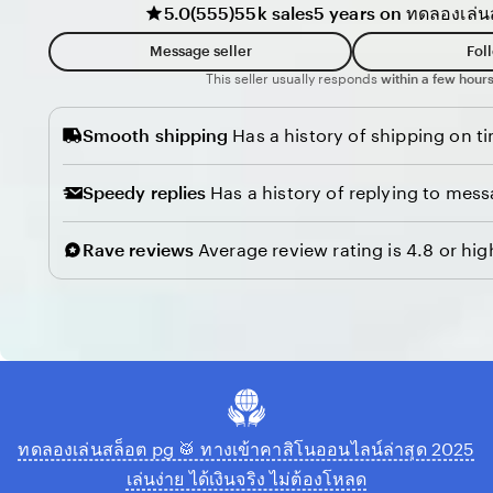
5.0
(555)
55k sales
5 years on ทดลองเล่น
r
i
i
e
Message seller
Fol
l
w
This seller usually responds
within a few hours
l
b
o
Smooth shipping
Has a history of shipping on t
y
C
Speedy replies
Has a history of replying to mess
o
n
Rave reviews
Average review rating is 4.8 or hig
n
y
ทดลองเล่นสล็อต pg 🥁 ทางเข้าคาสิโนออนไลน์ล่าสุด 2025
เล่นง่าย ได้เงินจริง ไม่ต้องโหลด