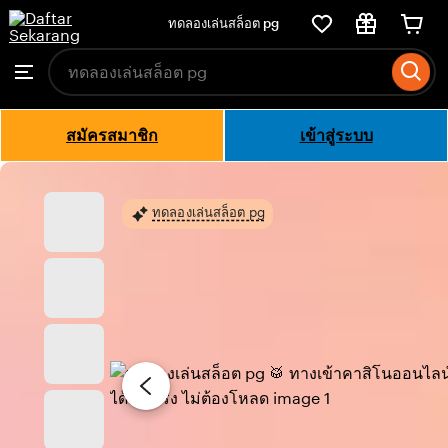
ทดลอง
ทดลองเล่นสล็อต pg
Skip
เล่น
to
Search
Browse
สล็อต
ontent
for
pg
items
or
สมัครสมาชิก
เข้าสู่ระบบ
shops
ทดลองเล่นสล็อต pg