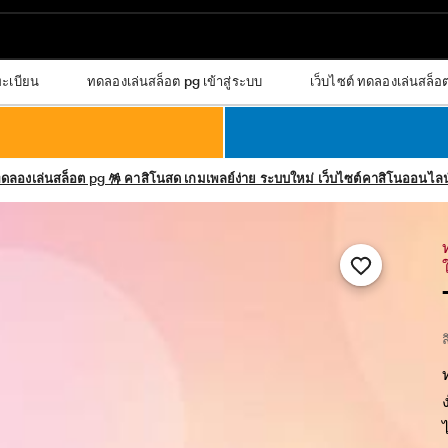
ะเบียน
ทดลองเล่นสล็อต pg เข้าสู่ระบบ
เว็บไซต์ ทดลองเล่นสล็อ
ดลองเล่นสล็อต pg 🪅 คาสิโนสด เกมเพลย์ง่าย ระบบใหม่ เว็บไซต์คาสิโนออนไล
Add
to
Favorites
ล