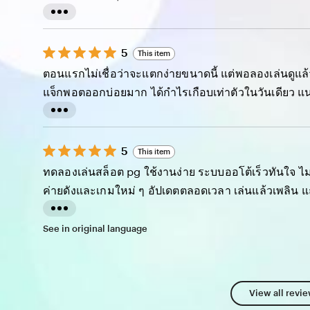
n
L
g
i
5
r
5
This item
s
out
e
ตอนแรกไม่เชื่อว่าจะแตกง่ายขนาดนี้ แต่พอลองเล่นดูแล้
of
t
5
v
แจ็กพอตออกบ่อยมาก ได้กำไรเกือบเท่าตัวในวันเดียว แ
i
stars
i
n
L
e
g
i
w
5
r
5
This item
s
out
b
e
ทดลองเล่นสล็อต pg ใช้งานง่าย ระบบออโต้เร็วทันใจ ไม
of
t
y
5
v
ค่ายดังและเกมใหม่ ๆ อัปเดตตลอดเวลา เล่นแล้วเพลิน แถ
i
stars
T
i
n
L
r
e
See in original language
g
i
a
w
r
s
c
b
e
t
y
y
v
i
View all revie
T
L
i