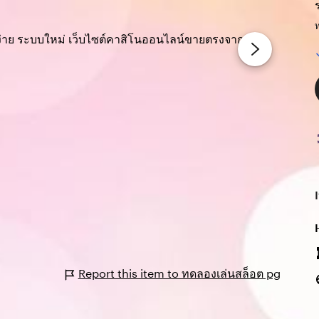
Report this item to ทดลองเล่นสล็อต pg