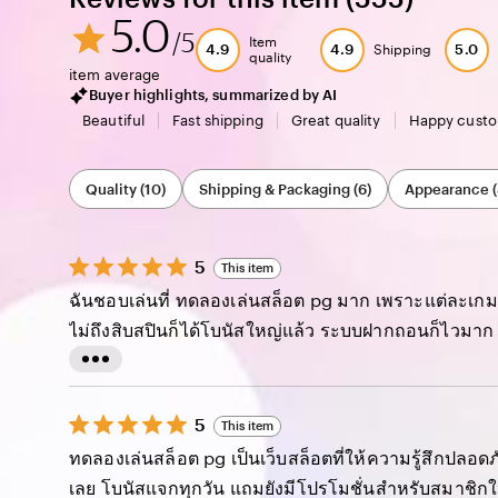
5.0
/5
Item
4.9
4.9
5.0
Shipping
quality
item average
Buyer highlights, summarized by AI
Beautiful
Fast shipping
Great quality
Happy cust
Filter
Quality (10)
Shipping & Packaging (6)
Appearance (
by
category
5
5
This item
out
ฉันชอบเล่นที่ ทดลองเล่นสล็อต pg มาก เพราะแต่ละเกมม
of
5
ไม่ถึงสิบสปินก็ได้โบนัสใหญ่แล้ว ระบบฝากถอนก็ไวมาก ใช
stars
L
i
5
5
This item
s
out
ทดลองเล่นสล็อต pg เป็นเว็บสล็อตที่ให้ความรู้สึกปลอด
of
t
5
เลย โบนัสแจกทุกวัน แถมยังมีโปรโมชั่นสำหรับสมาชิกให
i
stars