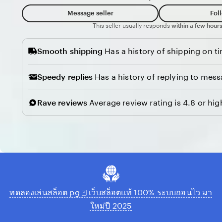
i
e
Message seller
Fol
l
w
This seller usually responds
within a few hours
l
b
o
Smooth shipping
Has a history of shipping on t
y
C
Speedy replies
Has a history of replying to mess
o
n
Rave reviews
Average review rating is 4.8 or hig
n
y
ทดลองเล่นสล็อต pg 🀄 เว็บสล็อตแท้ 100% ระบบถอนไว มา
ใหม่ปี 2025