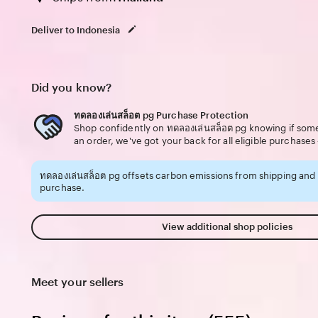
Deliver to Indonesia
Did you know?
ทดลองเล่นสล็อต pg Purchase Protection
Shop confidently on ทดลองเล่นสล็อต pg knowing if som
an order, we've got your back for all eligible purchase
ทดลองเล่นสล็อต pg offsets carbon emissions from shipping and
purchase.
View additional shop policies
Meet your sellers