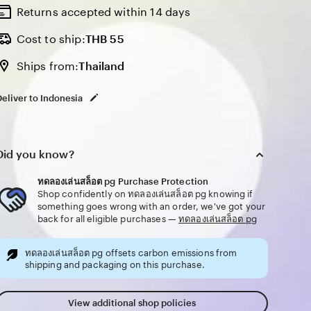
Returns accepted
within 14 days
Cost to ship:
THB
55
Ships from:
Thailand
eliver to Indonesia
Did you know?
ทดลองเล่นสล็อต pg Purchase Protection
Shop confidently on ทดลองเล่นสล็อต pg knowing if
something goes wrong with an order, we've got your
back for all eligible purchases —
ทดลองเล่นสล็อต pg
ทดลองเล่นสล็อต pg offsets carbon emissions from
shipping and packaging on this purchase.
View additional shop policies