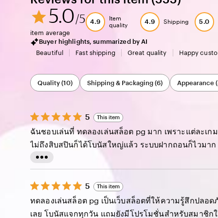
5.0
/5
Item
4.9
4.9
5.0
Shipping
quality
item average
Buyer highlights, summarized by AI
Beautiful
Fast shipping
Great quality
Happy cust
Filter
Quality (10)
Shipping & Packaging (6)
Appearance (
by
category
5
5
This item
out
ฉันชอบเล่นที่ ทดลองเล่นสล็อต pg มาก เพราะแต่ละเกมม
of
5
ไม่ถึงสิบสปินก็ได้โบนัสใหญ่แล้ว ระบบฝากถอนก็ไวมาก ใช
stars
L
i
5
5
This item
s
out
ทดลองเล่นสล็อต pg เป็นเว็บสล็อตที่ให้ความรู้สึกปลอด
of
t
5
เลย โบนัสแจกทุกวัน แถมยังมีโปรโมชั่นสำหรับสมาชิกให
i
stars