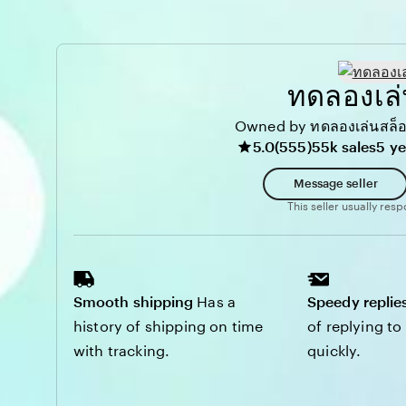
n
h
a
e
g
e
u
w
r
w
r
b
e
a
y
ทดลองเล่
v
M
k
i
Owned by ทดลองเล่นสล็
a
l
e
5.0
(555)
55k sales
5 ye
r
y
w
i
Message seller
b
a
This seller usually res
y
G
C
r
o
i
n
Smooth shipping
Has a
Speedy replie
l
n
history of shipping on time
of replying t
l
y
with tracking.
quickly.
o