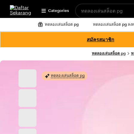
Skip
Search
ทดลอง
to
Categories
for
เล่น
Content
items
สล็อต
or
ทดลองเล่นสล็อต pg
ทดลองเล่นสล็อต pg ลงท
pg
shops
สมัครสมาชิก
ทดลองเล่นสล็อต pg
ท
ทดลองเล่นสล็อต pg