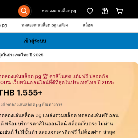
ทดลองเล่นสล็อต pg
ต pg
ทดลองเล่นสล็อต pg เอพีเค
สล็อต
เข้าสู่ระบบ
่สุดในประเทศไทย ปี 2025
ทดลองเล่นสล็อต pg 🏆 คาสิโนสด แต้มฟรี ปลอดภัย
100% เว็บพนันออนไลน์ที่ดีที่สุดในประเทศไทย ปี 2025
Price:
THB 1.555+
ิงค์ ทดลองเล่นสล็อต pg เป็นทางการ
ทดลองเล่นสล็อต pg แหล่งรวมสล็อต ทดลองเล่นฟรี ถอน
ได้ พร้อมบริการคาสิโนออนไลน์ สล็อตเว็บตรง ไม่ผ่าน
เอเย่นต์ ไม่มีขั้นต่ำ และแจกเครดิตฟรี ไม่ต้องฝาก ล่าสุด