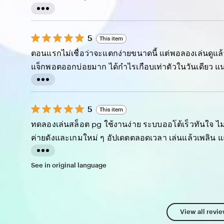
n
L
g
i
5
r
5
This item
s
out
e
ตอนแรกไม่เชื่อว่าจะแตกง่ายขนาดนี้ แต่พอลองเล่นดูแล้
of
t
5
v
แจ็กพอตออกบ่อยมาก ได้กำไรเกือบเท่าตัวในวันเดียว แ
i
stars
i
n
L
e
g
i
w
5
r
5
This item
s
out
b
e
ทดลองเล่นสล็อต pg ใช้งานง่าย ระบบออโต้เร็วทันใจ ไม
of
t
y
5
v
ค่ายดังและเกมใหม่ ๆ อัปเดตตลอดเวลา เล่นแล้วเพลิน แถ
i
stars
T
i
n
L
r
e
See in original language
g
i
a
w
r
s
c
b
e
t
y
y
v
i
View all revie
T
L
i