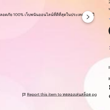
Report this item to ทดลองเล่นสล็อต pg